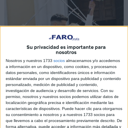
Su privacidad es importante para
nosotros
Nosotros y nuestros 1733
socios
almacenamos y/o accedemos
a información en un dispositivo, como cookies, y procesamos
datos personales, como identificadores únicos e información
Fotos: Reduan Ben Zakour
estándar enviada por un dispositivo para publicidad y contenido
personalizado, medición de publicidad y contenido,
investigación de audiencia y desarrollo de servicios.
Con su
permiso, nosotros y nuestros socios podemos utilizar datos de
localización geográfica precisa e identificación mediante las
Como es costumbre durante los fines de semana, Ceuta se
características de dispositivos. Puede hacer clic para otorgarnos
llena de esa magia que suele rodear eventos tan
su consentimiento a nosotros y a nuestros 1733 socios para
especiales como por ejemplo una boda. Esa unión entre
que llevemos a cabo el procesamiento previamente descrito. De
dos personas que se comprometen a pasar juntas el resto
forma alternativa, puede acceder a información más detallada y