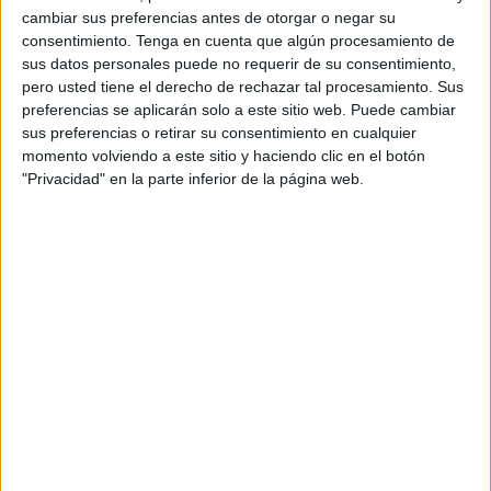
cambiar sus preferencias antes de otorgar o negar su
de sus vidas y que guardan este momento como un
consentimiento.
Tenga en cuenta que algún procesamiento de
recuerdo imborrable.
sus datos personales puede no requerir de su consentimiento,
pero usted tiene el derecho de rechazar tal procesamiento. Sus
El sábado no fue la excepción cuando el
Santuario de
preferencias se aplicarán solo a este sitio web. Puede cambiar
Nuestra Señora de África
se engalanó para recibir a
sus preferencias o retirar su consentimiento en cualquier
familiares, amigos y seres queridos de Alejandro y María,
momento volviendo a este sitio y haciendo clic en el botón
"Privacidad" en la parte inferior de la página web.
quienes en compañía de aquellos a quienes más aman se
comprometieron ante el altar de la Patrona de Ceuta a
estar juntos toda la vida.
El amor siguió reinando y también acompañó a Alicia y
Alberto, quienes escogieron otro escenario para así jurarse
amor eterno. La pareja contrajo matrimonio en las
Murallas Reales
, rodeados de todos aquellos que los han
acompañado a lo largo de una relación que ahora está
más fuerte que nunca.
Las pequeñas María y Marina