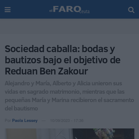
Sociedad caballa: bodas y
bautizos bajo el objetivo de
Reduan Ben Zakour
Alejandro y María, Alberto y Alicia unieron sus
vidas en sagrado matrimonio, mientras que las
pequeñas María y Marina recibieron el sacramento
del bautismo
Por
Paola Lessey
10/09/2023 - 17:36