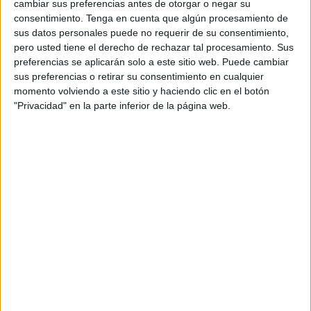
bautizado los pequeños Enzo e Izan. Allí han estado junto
cambiar sus preferencias antes de otorgar o negar su
a sus seres queridos compartiendo esta felicidad por
consentimiento.
Tenga en cuenta que algún procesamiento de
sus datos personales puede no requerir de su consentimiento,
recibir el sacramento del bautismo.
pero usted tiene el derecho de rechazar tal procesamiento. Sus
preferencias se aplicarán solo a este sitio web. Puede cambiar
La iglesia ha acogido los dos
bautizos
a la vez, siendo los
sus preferencias o retirar su consentimiento en cualquier
primeros de esta jornada de sábado enmarcada ya en el
momento volviendo a este sitio y haciendo clic en el botón
veraniego mes de julio.
"Privacidad" en la parte inferior de la página web.
Poco después, a las 12:30 horas, ya en la iglesia de Los
Remedios se han celebrado los bautizos de José Manuel,
Oliver y Óscar. Los dos primeros son hermanos y Óscar es
su primo.
Así que este sábado ha sido una jornada muy especial
para todos los familiares de estos tres pequeños que
además mantienen esta relación. Ha sido un día precioso
en la céntrica iglesia de nuestra ciudad.
Por supuesto, la ceremonia no podía estar completa sin el