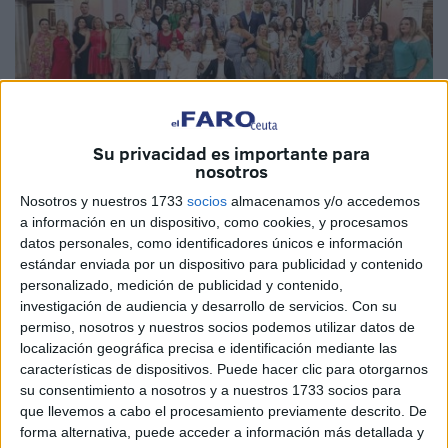
Su privacidad es importante para
nosotros
Nosotros y nuestros 1733
socios
almacenamos y/o accedemos
Fotos: Diego Naranjo / Vídeo: Raúl Fernández
a información en un dispositivo, como cookies, y procesamos
datos personales, como identificadores únicos e información
estándar enviada por un dispositivo para publicidad y contenido
personalizado, medición de publicidad y contenido,
Las
iglesias de Santa Teresa y de Los Remedios
han
investigación de audiencia y desarrollo de servicios.
Con su
permiso, nosotros y nuestros socios podemos utilizar datos de
acogido este sábado los bautizos de varios niños de Ceuta
localización geográfica precisa e identificación mediante las
que han vivido así una jornada muy importante en sus
características de dispositivos. Puede hacer clic para otorgarnos
vidas, rodeados de todos sus familiares.
su consentimiento a nosotros y a nuestros 1733 socios para
que llevemos a cabo el procesamiento previamente descrito. De
A las 12:00 horas, en la iglesia de Santa Teresa se han
forma alternativa, puede acceder a información más detallada y