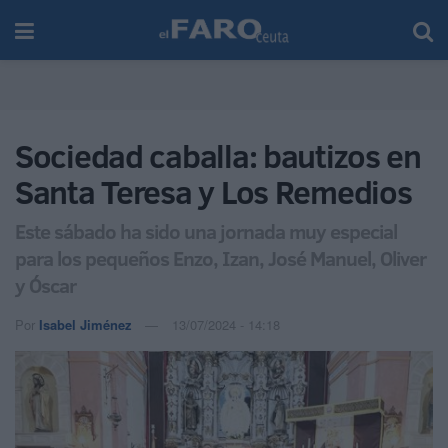
Sociedad caballa: bautizos en
Santa Teresa y Los Remedios
Este sábado ha sido una jornada muy especial
para los pequeños Enzo, Izan, José Manuel, Oliver
y Óscar
Por
Isabel Jiménez
13/07/2024 - 14:18