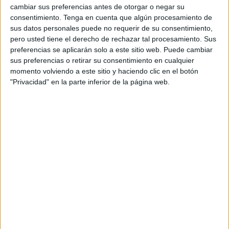
cambiar sus preferencias antes de otorgar o negar su
África
, recibieron el agua bendita de la mano de Francisco
consentimiento.
Tenga en cuenta que algún procesamiento de
Jesús Fernández Alcedo, vicario general de Ceuta.
sus datos personales puede no requerir de su consentimiento,
pero usted tiene el derecho de rechazar tal procesamiento. Sus
Una emotiva ceremonia bajo la protección de la Patrona
preferencias se aplicarán solo a este sitio web. Puede cambiar
de Ceuta,
la Virgen de África
, que quedará para el
sus preferencias o retirar su consentimiento en cualquier
recuerdo de todos los que han querido estar presentes en
momento volviendo a este sitio y haciendo clic en el botón
"Privacidad" en la parte inferior de la página web.
esta ocasión.
A las 12:30 horas han sido Lucas y Vega quienes han
dado este paso tan importante en una ceremonia oficiada
por el diácono Francisco Rodríguez en la Iglesia de
Nuestra Señora de los Remedios. El pequeño Lucas, de
cinco años, ha estado en los brazos de sus amorosos
padres Alejandro y Mayte, a quienes los han acompañado
los padrinos Alba y Alberto.
Mientras que Vega, de apenas tres meses y medio, ha
estado arropada por el cariño de sus padres Ana y José