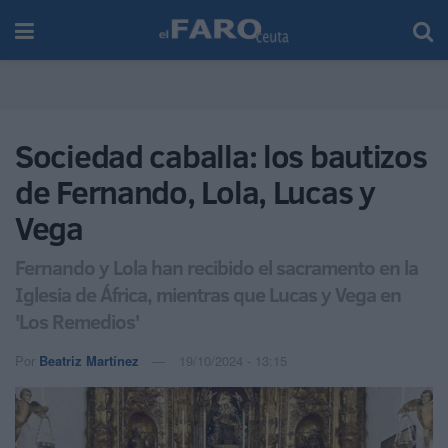
Sociedad caballa: los bautizos
de Fernando, Lola, Lucas y
Vega
Fernando y Lola han recibido el sacramento en la
Iglesia de África, mientras que Lucas y Vega en
'Los Remedios'
Por
Beatriz Martínez
19/10/2024 - 13:15