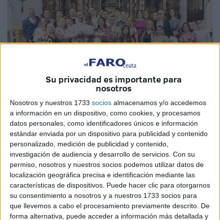
Su privacidad es importante para
nosotros
Fotos: Diego Naranjo / Maribel Tena
Nosotros y nuestros 1733
socios
almacenamos y/o accedemos
a información en un dispositivo, como cookies, y procesamos
datos personales, como identificadores únicos e información
estándar enviada por un dispositivo para publicidad y contenido
personalizado, medición de publicidad y contenido,
La mañana de este sábado será inolvidable para las
investigación de audiencia y desarrollo de servicios.
Con su
familias de cuatro pequeños
vecinos de Ceuta
que han
permiso, nosotros y nuestros socios podemos utilizar datos de
recibido el
sacramento del bautismo
arropados por el
localización geográfica precisa e identificación mediante las
cariño de sus seres queridos.
características de dispositivos. Puede hacer clic para otorgarnos
su consentimiento a nosotros y a nuestros 1733 socios para
Fernando y Lola han sido los primeros en ser bautizados.
que llevemos a cabo el procesamiento previamente descrito. De
forma alternativa, puede acceder a información más detallada y
A las 11:00 horas, en el
Santuario de Nuestra Señor de