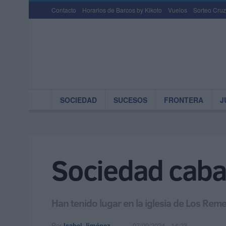
Contacto
Horarios de Barcos by Kikoto
Vuelos
Sorteo Cruz
SOCIEDAD
SUCESOS
FRONTERA
J
Sociedad cabal
Han tenido lugar en la iglesia de Los Reme
Por
Isabel Jiménez
07/09/2024 - 14:23