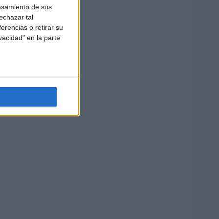
esamiento de sus
echazar tal
erencias o retirar su
vacidad" en la parte