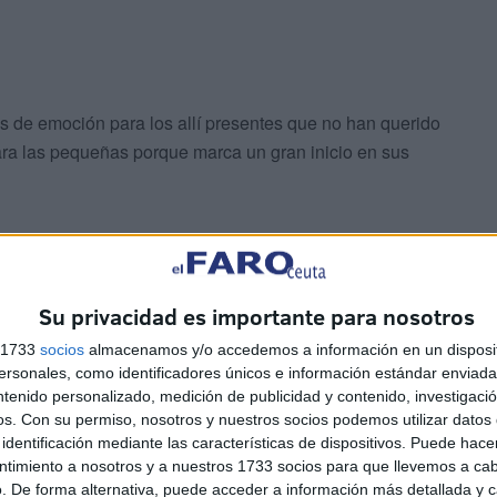
 de emoción para los allí presentes que no han querido
para las pequeñas porque marca un gran inicio en sus
Su privacidad es importante para nosotros
s 1733
socios
almacenamos y/o accedemos a información en un disposit
estado presente
El Faro de Ceuta
para
captar todos
sonales, como identificadores únicos e información estándar enviada 
ntenido personalizado, medición de publicidad y contenido, investigaci
o se ha perdido ningún detalle de estos bautizos.
os.
Con su permiso, nosotros y nuestros socios podemos utilizar datos 
por este día tan precioso de celebración y unión!
identificación mediante las características de dispositivos. Puede hacer
ntimiento a nosotros y a nuestros 1733 socios para que llevemos a ca
ble en nuestra edición impresa de este domingo 8 de
. De forma alternativa, puede acceder a información más detallada y 