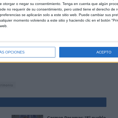
e otorgar o negar su consentimiento.
Tenga en cuenta que algún proc
o recuerdo de lo vivido durante la mañana de este
de no requerir de su consentimiento, pero usted tiene el derecho de r
a siempre de un acto marcado por tantísima felicidad
referencias se aplicarán solo a este sitio web. Puede cambiar sus pref
uerdo físico que se complementa con el digital que
alquier momento volviendo a este sitio y haciendo clic en el botón "Pri
.
 web.
ÁS OPCIONES
ACEPTO
trimonio
Carmen Pasamar: "El pueblo