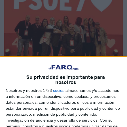
Imagen cedida
Su privacidad es importante para
nosotros
Nosotros y nuestros 1733
socios
almacenamos y/o accedemos
Un nutrido grupo de socialistas de Ceuta
liderado por
a información en un dispositivo, como cookies, y procesamos
datos personales, como identificadores únicos e información
Pablo Núñez
ha acudido a Sevilla al 41 Congreso “con la
estándar enviada por un dispositivo para publicidad y contenido
ilusión puesta en la reelección de
Pedro Sánchez
como
personalizado, medición de publicidad y contenido,
líder de un partido que se crece en las adversidades y
investigación de audiencia y desarrollo de servicios.
Con su
mantiene vivos los derechos sociales y su seña de
permiso, nosotros y nuestros socios podemos utilizar datos de