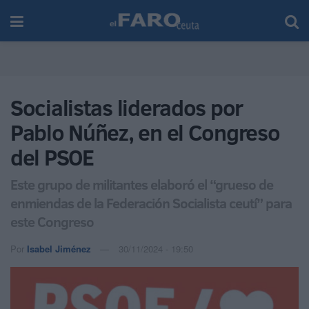
Socialistas liderados por
Pablo Núñez, en el Congreso
del PSOE
Este grupo de militantes elaboró el “grueso de
enmiendas de la Federación Socialista ceutí” para
este Congreso
Por
Isabel Jiménez
30/11/2024 - 19:50