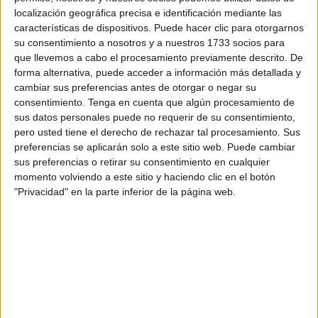
localización geográfica precisa e identificación mediante las
identidad”, manifiestan.
características de dispositivos. Puede hacer clic para otorgarnos
su consentimiento a nosotros y a nuestros 1733 socios para
Este grupo de militantes elaboró “el grueso de
enmiendas
que llevemos a cabo el procesamiento previamente descrito. De
de la Federación Socialista ceutí para este Congreso, algo
forma alternativa, puede acceder a información más detallada y
que demuestra su responsabilidad y compromiso por el
cambiar sus preferencias antes de otorgar o negar su
futuro del
PSOE
”, indican.
consentimiento.
Tenga en cuenta que algún procesamiento de
sus datos personales puede no requerir de su consentimiento,
Entre las propuestas que presentaron destacó, por
pero usted tiene el derecho de rechazar tal procesamiento. Sus
preferencias se aplicarán solo a este sitio web. Puede cambiar
ejemplo, una enmienda a la totalidad para adaptar el texto
sus preferencias o retirar su consentimiento en cualquier
al lenguaje inclusivo, y otra para incluir ciudades
momento volviendo a este sitio y haciendo clic en el botón
autónomas donde se indica comunidades autónomas.
"Privacidad" en la parte inferior de la página web.
También se presentaron enmiendas relativas a la
descentralización de la gestión, a la financiación de
políticas de igualdad y su transversalidad, a la Protección
animal, juventud, salud mental, incluir Ceuta y
Melilla
en el
Comité de las Regiones, incidir en la aduana comercial, en
las bonificaciones al transporte para las dos ciudades