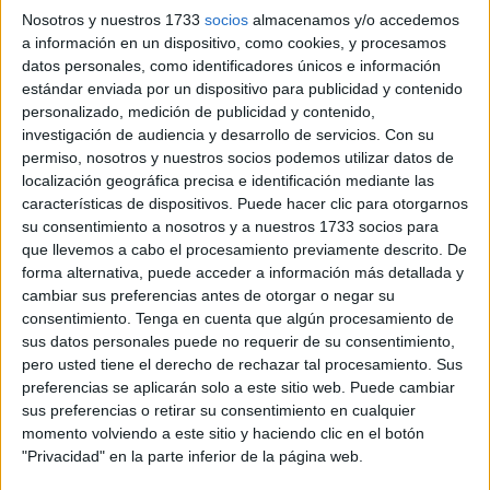
Hotel Ulises, en Ceuta.
Nosotros y nuestros 1733
socios
almacenamos y/o accedemos
a información en un dispositivo, como cookies, y procesamos
Hay dos caminos para aminorar el sufrimiento que causa.
datos personales, como identificadores únicos e información
El primero de ellos es confiar en un tratamiento
estándar enviada por un dispositivo para publicidad y contenido
establecido por sanitarios y, el segundo, acudir a terapia
personalizado, medición de publicidad y contenido,
psicológica para saber cómo gestionar aquellos
investigación de audiencia y desarrollo de servicios.
Con su
permiso, nosotros y nuestros socios podemos utilizar datos de
pensamientos que son dañinos como consecuencia del
localización geográfica precisa e identificación mediante las
trastorno.
características de dispositivos. Puede hacer clic para otorgarnos
su consentimiento a nosotros y a nuestros 1733 socios para
El primero se lleva a cabo en los
centros de primaria
y en
que llevemos a cabo el procesamiento previamente descrito. De
el
HUCE
. A este último acuden quienes lo padecen de
forma alternativa, puede acceder a información más detallada y
forma más aguda, por lo que requieren de otras terapias.
cambiar sus preferencias antes de otorgar o negar su
consentimiento.
Tenga en cuenta que algún procesamiento de
Así, los fármacos y otras prácticas son las que se aplican a
sus datos personales puede no requerir de su consentimiento,
estos afectados.
pero usted tiene el derecho de rechazar tal procesamiento. Sus
preferencias se aplicarán solo a este sitio web. Puede cambiar
sus preferencias o retirar su consentimiento en cualquier
momento volviendo a este sitio y haciendo clic en el botón
"Privacidad" en la parte inferior de la página web.