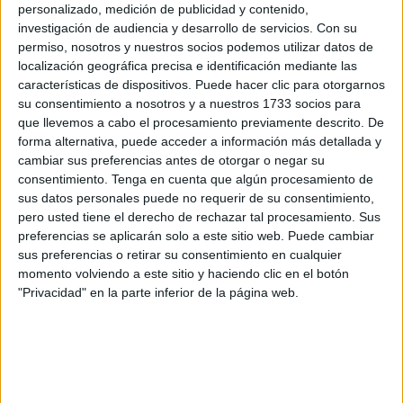
(OMC) y a entidades médicas internacionales
“en la
personalizado, medición de publicidad y contenido,
denuncia de la situación extrema que atraviesa la
investigación de audiencia y desarrollo de servicios.
Con su
permiso, nosotros y nuestros socios podemos utilizar datos de
población civil
en Gaza
”.
localización geográfica precisa e identificación mediante las
características de dispositivos. Puede hacer clic para otorgarnos
A través de un comunicado, ha denunciado que estas
su consentimiento a nosotros y a nuestros 1733 socios para
personas son “obligadas a sobrevivir al límite de lo
que llevemos a cabo el procesamiento previamente descrito. De
humano, atrapada entre la violencia implacable, el hambre
forma alternativa, puede acceder a información más detallada y
que avanza como un arma silenciosa y la destrucción de
cambiar sus preferencias antes de otorgar o negar su
consentimiento.
Tenga en cuenta que algún procesamiento de
un sistema sanitario reducido a escombros.
Lo que antes
sus datos personales puede no requerir de su consentimiento,
fueron hospitales, centros de salud y espacios de
pero usted tiene el derecho de rechazar tal procesamiento. Sus
cuidado hoy son escenarios de muerte y
preferencias se aplicarán solo a este sitio web. Puede cambiar
desesperación
, donde la Medicina se ejerce bajo ruinas y
sus preferencias o retirar su consentimiento en cualquier
momento volviendo a este sitio y haciendo clic en el botón
entre el sonido de los bombardeos”.
"Privacidad" en la parte inferior de la página web.
En el texto, también hace hincapié en que “la profesión
médica internacional ha alertado de que el hambre está
siendo utilizado deliberadamente como un arma de guerra,
condenando a miles de niños y niñas a la desnutrición y a