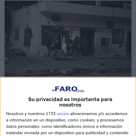
Imagen de archivo
Su privacidad es importante para
nosotros
Nosotros y nuestros 1733
socios
almacenamos y/o accedemos
a información en un dispositivo, como cookies, y procesamos
El Sindicato Médico de Ceuta (SMC)
ha anunciado este
datos personales, como identificadores únicos e información
viernes que se une a la Organización Médica Colegial
estándar enviada por un dispositivo para publicidad y contenido