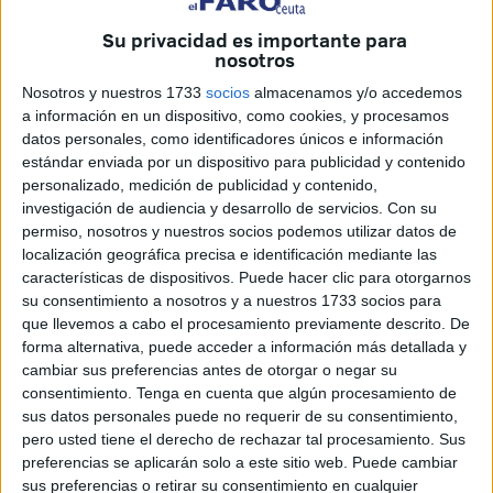
tres meses.
Su privacidad es importante para
nosotros
Ha recordado que los médicos de Ceuta y
Melilla
Nosotros y nuestros 1733
socios
almacenamos y/o accedemos
“iniciaron la huelga el pasado 9 de marzo, alcanzándose
a información en un dispositivo, como cookies, y procesamos
ya casi tres meses y medio, siendo la problemática
datos personales, como identificadores únicos e información
sanitaria más duradera de España”.
estándar enviada por un dispositivo para publicidad y contenido
personalizado, medición de publicidad y contenido,
Sin embargo, a pesar de las exigencias, ha lamentado que
investigación de audiencia y desarrollo de servicios.
Con su
durante estos meses si bien se pusieron en contacto con la
permiso, nosotros y nuestros socios podemos utilizar datos de
localización geográfica precisa e identificación mediante las
directora general del Ingesa, Belén Hernando; con la ex
características de dispositivos. Puede hacer clic para otorgarnos
ministra
de Sanidad
, Carolina Darias, y con el actual
su consentimiento a nosotros y a nuestros 1733 socios para
ministro, José Manuel Miñones, no recibieron respuestas
que llevemos a cabo el procesamiento previamente descrito. De
por parte de ninguno.
forma alternativa, puede acceder a información más detallada y
cambiar sus preferencias antes de otorgar o negar su
Sobre el escrito, ha señalado que en este han recordado
consentimiento.
Tenga en cuenta que algún procesamiento de
sus datos personales puede no requerir de su consentimiento,
su reivindicación principal, que no es otra que “mantener y
pero usted tiene el derecho de rechazar tal procesamiento. Sus
atraer médicos en la Ciudad Autónoma”.
preferencias se aplicarán solo a este sitio web. Puede cambiar
sus preferencias o retirar su consentimiento en cualquier