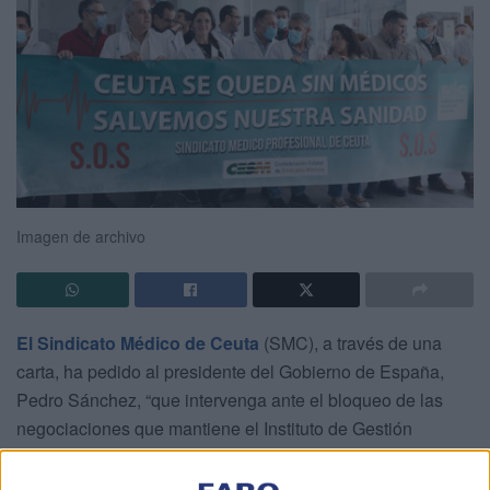
Imagen de archivo
El Sindicato Médico de Ceuta
(SMC), a través de una
carta, ha pedido al presidente del Gobierno de España,
Pedro Sánchez, “que intervenga ante el bloqueo de las
negociaciones que mantiene el Instituto de Gestión
Sanitaria
(Ingesa)
” responsabilizándolo de la
huelga
médica
indefinida que se ha extendido durante más de