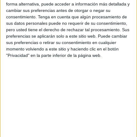
forma alternativa, puede acceder a información más detallada y
de la pandemia para empezar a tomar medidas efectivas
cambiar sus preferencias antes de otorgar o negar su
que frenen el avance del
COVID-19
. Una de las demandas
consentimiento.
Tenga en cuenta que algún procesamiento de
fundamentales del
sindicato
es la recuperación inmediata
sus datos personales puede no requerir de su consentimiento,
pero usted tiene el derecho de rechazar tal procesamiento. Sus
del área pediátrica del
Hospital Universitario
(HUCE)
preferencias se aplicarán solo a este sitio web. Puede cambiar
para evitar el solapamiento de urgencias de adultos y
sus preferencias o retirar su consentimiento en cualquier
niños.
momento volviendo a este sitio y haciendo clic en el botón
"Privacidad" en la parte inferior de la página web.
Esta petición se envió al
Ingesa
de Ceuta en marzo de
este año, al considerar que eliminar el área de Pediatría
Infantil de Urgencias "era un ataque contra la calidad
sanitaria que se estaba ofreciendo a la ciudadanía, en
especial contra los niños y sus familiares". A día de hoy,
"la problemática continúa, el área de observación de
adultos de Urgencias del HUCE ha quedado suprimida, al
convertir esa zona en un área específica de atención de
pacientes COVID", explica el sindicato. Por ello, los
adultos han pasado a invadir la zona destinada a las