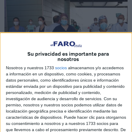
Su privacidad es importante para
nosotros
Nosotros y nuestros 1733
socios
almacenamos y/o accedemos
a información en un dispositivo, como cookies, y procesamos
datos personales, como identificadores únicos e información
estándar enviada por un dispositivo para publicidad y contenido
Cedida
personalizado, medición de publicidad y contenido,
investigación de audiencia y desarrollo de servicios.
Con su
permiso, nosotros y nuestros socios podemos utilizar datos de
localización geográfica precisa e identificación mediante las
El
Sindicato Médico Profesional de Ceuta
exige
características de dispositivos. Puede hacer clic para otorgarnos
nuevamente que se comience a escuchar las demandas
su consentimiento a nosotros y a nuestros 1733 socios para
que llevemos a cabo el procesamiento previamente descrito. De
de los profesionales de la salud en lo relativo a la gestión