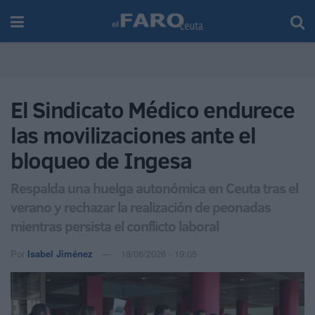
El Sindicato Médico endurece
las movilizaciones ante el
bloqueo de Ingesa
Respalda una huelga autonómica en Ceuta tras el
verano y rechazar la realización de peonadas
mientras persista el conflicto laboral
Por
Isabel Jiménez
18/06/2026 - 19:05