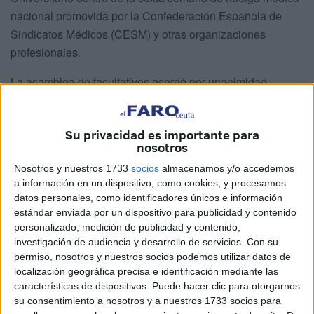
nacional promovida por la Confederación Española de
Sindicatos Médicos (CESM) y otras organizaciones
profesionales.
La asamblea de facultativos acordó por unanimidad
apoyar una huelga específica para Ceuta tras el verano,
rechazar la realización de peonadas mientras continúe el
Su privacidad es importante para
conflicto laboral y exigir la regulación de las guardias
nosotros
localizadas, además de respaldar las acciones
Nosotros y nuestros 1733
socios
almacenamos y/o accedemos
emprendidas por el sindicato contra la imposición del
a información en un dispositivo, como cookies, y procesamos
Acuerdo de Gestión en plena huelga.
datos personales, como identificadores únicos e información
estándar enviada por un dispositivo para publicidad y contenido
La reunión, abierta a los médicos y facultativos del
personalizado, medición de publicidad y contenido,
Hospital Universitario de Ceuta (HUCE), tuvo como
investigación de audiencia y desarrollo de servicios.
Con su
finalidad
analizar la creciente conflictividad laboral
que
permiso, nosotros y nuestros socios podemos utilizar datos de
localización geográfica precisa e identificación mediante las
atraviesa el Área Sanitaria y definir la respuesta del
características de dispositivos. Puede hacer clic para otorgarnos
colectivo ante
la falta de diálogo del Instituto de Gestión
su consentimiento a nosotros y a nuestros 1733 socios para
Sanitaria (INGESA)
, el deterioro de las condiciones