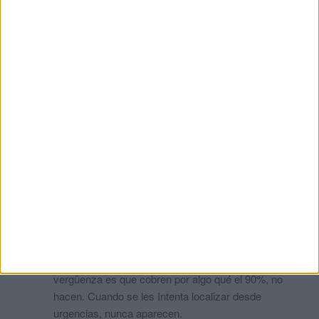
Al lio
comentó:
hace 2 meses
Trabajar ! Y dejar de utilizar al paciente !
¿?
comentó:
hace 2 meses
No utilizan a los pacientes, defienden su derecho laboral
como cualquier trabajador ¿ Todavía queda alguien que
ponga en duda que están sujetos a unas condiciones de
trabajo esclavistas y que "la patronal " se niega a
recibirlos?
Afectada por las huelgas de estos parásitos....
comentó:
hace 2 meses
Por supuesto que utilizan a los pacientes. Eso no lo
duda nadie. Y en lo referente a las guardias
localizables, es una auténtica vergüenza. Pero la
vergüenza es que cobren por algo qué el 90%, no
hacen. Cuando se les Intenta localizar desde
urgencias, nunca aparecen.