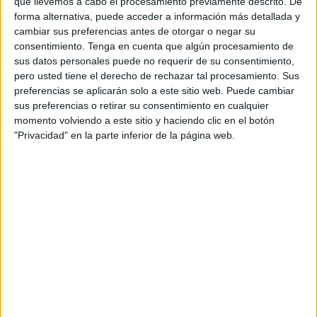
que llevemos a cabo el procesamiento previamente descrito. De
laborales y la ausencia de soluciones por parte del
forma alternativa, puede acceder a información más detallada y
cambiar sus preferencias antes de otorgar o negar su
Ministerio de Sanidad
.
consentimiento.
Tenga en cuenta que algún procesamiento de
sus datos personales puede no requerir de su consentimiento,
Movilizaciones nacionales
pero usted tiene el derecho de rechazar tal procesamiento. Sus
preferencias se aplicarán solo a este sitio web. Puede cambiar
Como primer acuerdo, la asamblea decidió
apoyar la
sus preferencias o retirar su consentimiento en cualquier
momento volviendo a este sitio y haciendo clic en el botón
convocatoria de una huelga médica autonómica en
"Privacidad" en la parte inferior de la página web.
Ceuta tras el verano
, que se sumaría a las movilizaciones
nacionales si el conflicto continúa sin resolverse.
Para el colectivo, la eliminación de la condición de zona
de difícil cobertura, la falta de especialistas, la creciente
privatización de servicios, las derivaciones constantes de
pacientes a la península, la ausencia de negociación y el
talante autoritario mostrado por los responsables del
INGESA han creado un clima de profundo malestar entre
los profesionales, que consideran agotadas las vías