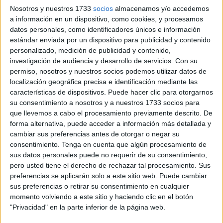
Sanitaria (Ingesa)
en Ceuta sean de difícil cobertura. El
Nosotros y nuestros 1733
socios
almacenamos y/o accedemos
a información en un dispositivo, como cookies, y procesamos
sindicato ha calificado esta decisión de
“indignante y
datos personales, como identificadores únicos e información
engañosa”
, al tratarse de un retroceso respecto al
estándar enviada por un dispositivo para publicidad y contenido
reconocimiento que ya existía desde 2023 y que estaba
personalizado, medición de publicidad y contenido,
plasmado en la normativa estatal.
investigación de audiencia y desarrollo de servicios.
Con su
permiso, nosotros y nuestros socios podemos utilizar datos de
En 2023, el
Real Decreto 118/2023, de 21 de febrero
,
localización geográfica precisa e identificación mediante las
incluyó en su Disposición Adicional Tercera la
características de dispositivos. Puede hacer clic para otorgarnos
su consentimiento a nosotros y a nuestros 1733 socios para
configuración de los puestos de trabajo del personal
que llevemos a cabo el procesamiento previamente descrito. De
sanitario del Ingesa en Ceuta y Melilla como de
difícil
forma alternativa, puede acceder a información más detallada y
cobertura
. Según el SMC, este reconocimiento era crucial
cambiar sus preferencias antes de otorgar o negar su
porque
“abría la puerta a que se diseñaran
incentivos
consentimiento.
Tenga en cuenta que algún procesamiento de
sus datos personales puede no requerir de su consentimiento,
específicos
para atraer y fidelizar facultativos en
pero usted tiene el derecho de rechazar tal procesamiento. Sus
ambas ciudades,
tradicionalmente castigadas por la falta
preferencias se aplicarán solo a este sitio web. Puede cambiar
de personal médico”.
sus preferencias o retirar su consentimiento en cualquier
momento volviendo a este sitio y haciendo clic en el botón
Sin embargo, en la reciente respuesta parlamentaria del
"Privacidad" en la parte inferior de la página web.
22 de septiembre de 2025, el Ejecutivo aseguró que los