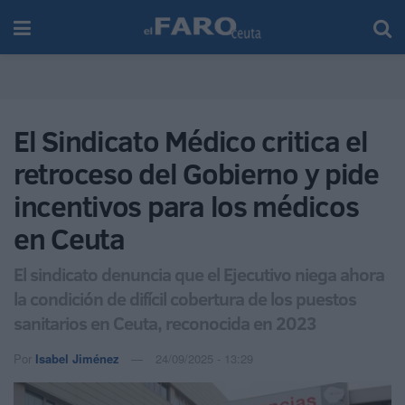
El Sindicato Médico critica el
retroceso del Gobierno y pide
incentivos para los médicos
en Ceuta
El sindicato denuncia que el Ejecutivo niega ahora
la condición de difícil cobertura de los puestos
sanitarios en Ceuta, reconocida en 2023
Por
Isabel Jiménez
24/09/2025 - 13:29