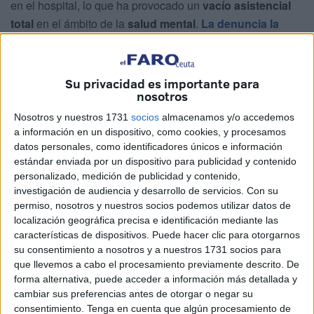
en el hospital, lo que ha provocado un
vacío asistencial
total
en el ámbito de la
salud mental
.
La denuncia la
hizo pública el
Sindicato Médico de Ceuta
, que califica
el escenario actual como una
emergencia estructural
y
reclama medidas inmediatas por parte del
Gobierno de
Su privacidad es importante para
nosotros
España
.
Nosotros y nuestros 1731
socios
almacenamos y/o accedemos
En una carta dirigida a la
ministra de Defensa
,
Margarita
a información en un dispositivo, como cookies, y procesamos
Robles
, el sindicato expone con contundencia el deterioro
datos personales, como identificadores únicos e información
de la atención psiquiátrica en la ciudad. "Nos dirigimos a
estándar enviada por un dispositivo para publicidad y contenido
personalizado, medición de publicidad y contenido,
usted desde el Sindicato Médico de Ceuta para trasladarle
investigación de audiencia y desarrollo de servicios.
Con su
una realidad que sobrepasa los límites de lo sanitario y
permiso, nosotros y nuestros socios podemos utilizar datos de
que, con absoluta responsabilidad, definimos como una
localización geográfica precisa e identificación mediante las
emergencia estructural"
.
características de dispositivos. Puede hacer clic para otorgarnos
su consentimiento a nosotros y a nuestros 1731 socios para
"La ciudad autónoma
lleva trece d
í
as consecutivos sin
que llevemos a cabo el procesamiento previamente descrito. De
forma alternativa, puede acceder a información más detallada y
ning
ú
n psiquiatra en activo
. Desde el 18 de julio, ni en el
cambiar sus preferencias antes de otorgar o negar su
Hospital Universitario de Ceuta (HUCE) ni en el centro de
consentimiento.
Tenga en cuenta que algún procesamiento de