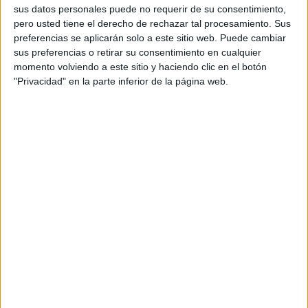
salud ni en ningún otro recurso asistencial existe
sus datos personales puede no requerir de su consentimiento,
presencia médica especializada en salud mental.
pero usted tiene el derecho de rechazar tal procesamiento. Sus
preferencias se aplicarán solo a este sitio web. Puede cambiar
Sencillamente,
ha sido abandonada en este
sus preferencias o retirar su consentimiento en cualquier
á
mbito",
indican en nota de prensa.
momento volviendo a este sitio y haciendo clic en el botón
"Privacidad" en la parte inferior de la página web.
"El déficit de psiquiatras ha sido una
constante preocupante"
La problemática, según explica el sindicato, no es nueva.
Durante los últimos años, "
el déficit de psiquiatras
ha
sido una constante preocupante, especialmente en el área
de psiquiatría infantil y adolescente, donde llevamos
meses sin cobertura estable".
No obstante, "lo ocurrido en las últimas semanas"
representa, a su juicio, “el colapso definitivo de un sistema
que ya estaba al borde”.