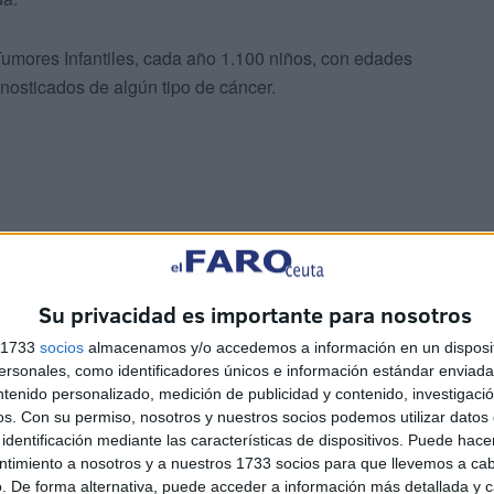
Tumores Infantiles, cada año 1.100 niños, con edades
nosticados de algún tipo de cáncer.
itua a los cinco años de diagnóstico, porcentaje que
50.000 menores diagnosticados al año en el mundo, el
Su privacidad es importante para nosotros
desarrollados, donde el nivel de supervivencia desciende
s 1733
socios
almacenamos y/o accedemos a información en un disposit
sonales, como identificadores únicos e información estándar enviada 
ntenido personalizado, medición de publicidad y contenido, investigaci
os son diagnosticados de algún tipo de
os.
Con su permiso, nosotros y nuestros socios podemos utilizar datos 
identificación mediante las características de dispositivos. Puede hacer
ntimiento a nosotros y a nuestros 1733 socios para que llevemos a ca
. De forma alternativa, puede acceder a información más detallada y 