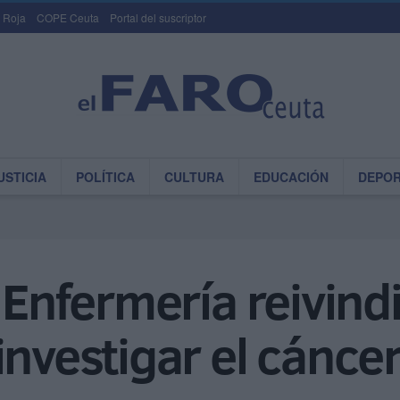
 Roja
COPE Ceuta
Portal del suscriptor
USTICIA
POLÍTICA
CULTURA
EDUCACIÓN
DEPO
e Enfermería reivin
nvestigar el cáncer 