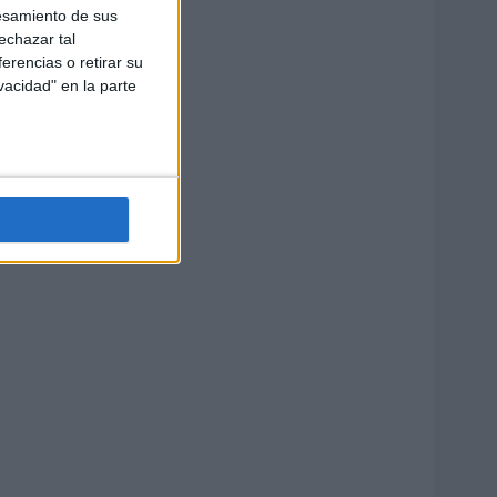
esamiento de sus
echazar tal
erencias o retirar su
vacidad" en la parte