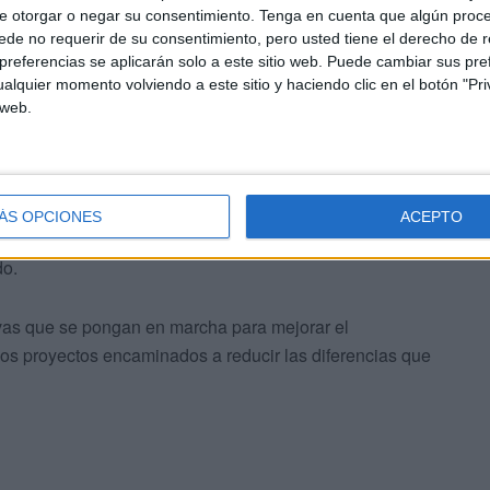
e otorgar o negar su consentimiento.
Tenga en cuenta que algún proc
de no requerir de su consentimiento, pero usted tiene el derecho de r
referencias se aplicarán solo a este sitio web. Puede cambiar sus pref
alquier momento volviendo a este sitio y haciendo clic en el botón "Pri
 web.
cia debe ser una de las prioridades de todos los
r poniendo en marcha proyectos de investigación e
an que todos los niños y sus familias, independientemente
ÁS OPCIONES
ACEPTO
ómicas o su estatus, puedan tener acceso a un
do.
vas que se pongan en marcha para mejorar el
 los proyectos encaminados a reducir las diferencias que