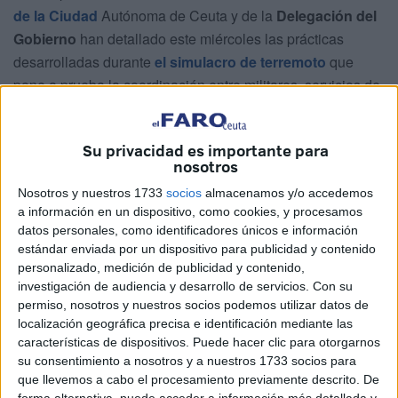
de la Ciudad
Autónoma de Ceuta y de la
Delegación del
Gobierno
han detallado este miércoles las prácticas
desarrolladas durante
el simulacro de terremoto
que
pone a prueba la coordinación entre militares, servicios de
emergencia y Protección Civil.
Estos ejercicios se estarán desarrollando hasta este
Su privacidad es importante para
nosotros
jueves, con simulacro y
alertas a teléfonos fijos y
móviles incluidos
, no se alarmen.
Nosotros y nuestros 1733
socios
almacenamos y/o accedemos
a información en un dispositivo, como cookies, y procesamos
Ejercicios múltiples
datos personales, como identificadores únicos e información
estándar enviada por un dispositivo para publicidad y contenido
personalizado, medición de publicidad y contenido,
Los ejercicios, desarrollados también en la jornada de hoy,
investigación de audiencia y desarrollo de servicios.
Con su
culminarán mañana jueves, recreando un terremoto de
permiso, nosotros y nuestros socios podemos utilizar datos de
localización geográfica precisa e identificación mediante las
impacto moderado con múltiples i
ncidencias
características de dispositivos. Puede hacer clic para otorgarnos
encadenadas
y la activación de
planes de emergencia
su consentimiento a nosotros y a nuestros 1733 socios para
estatales y locales
.
que llevemos a cabo el procesamiento previamente descrito. De