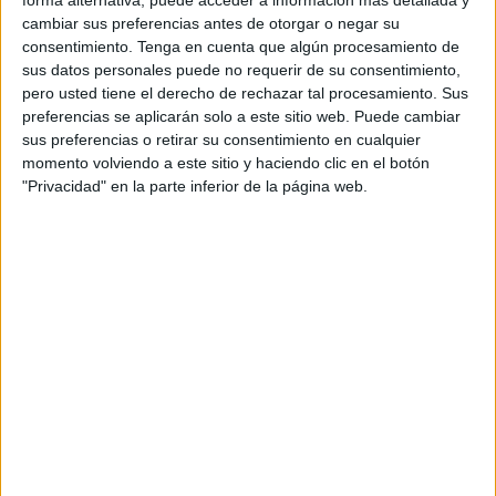
forma alternativa, puede acceder a información más detallada y
El objetivo principal es medir la
capacidad de respuesta
cambiar sus preferencias antes de otorgar o negar su
conjunta de las instituciones,
la
coordinación entre los
consentimiento.
Tenga en cuenta que algún procesamiento de
diferentes cuerpos
y la eficacia de los protocolos de
sus datos personales puede no requerir de su consentimiento,
pero usted tiene el derecho de rechazar tal procesamiento. Sus
actuación ante un desastre de este tipo.
preferencias se aplicarán solo a este sitio web. Puede cambiar
sus preferencias o retirar su consentimiento en cualquier
Un ejercicio controlado
momento volviendo a este sitio y haciendo clic en el botón
"Privacidad" en la parte inferior de la página web.