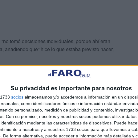
 “no tomó decisiones individuales, porque ahí eran
a, añadiendo que” hice lo que estaba previsto hacer,
a ha asegurado que "nunca" defendió posturas políticas
nteó dimitir ni dejar de hacer su trabajo por críticas de
Su privacidad es importante para nosotros
gradecimientos.
s 1733
socios
almacenamos y/o accedemos a información en un disposit
sonales, como identificadores únicos e información estándar enviada 
 las posiciones políticas
ntenido personalizado, medición de publicidad y contenido, investigaci
os.
Con su permiso, nosotros y nuestros socios podemos utilizar datos 
identificación mediante las características de dispositivos. Puede hacer
ntimiento a nosotros y a nuestros 1733 socios para que llevemos a ca
. De forma alternativa, puede acceder a información más detallada y 