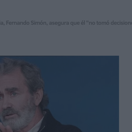
, Fernando Simón, asegura que él "no tomó decisiones