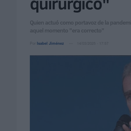
quirúrgico"
Quien actuó como portavoz de la pandemia
aquel momento "era correcto"
Por
Isabel Jiménez
14/03/2025 - 17:57