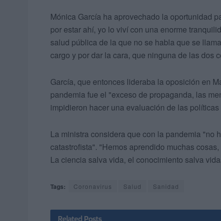
Mónica García ha aprovechado la oportunidad pa
por estar ahí, yo lo viví con una enorme tranqui
salud pública de la que no se habla que se llam
cargo y por dar la cara, que ninguna de las dos co
García, que entonces lideraba la oposición en M
pandemia fue el "exceso de propaganda, las ment
impidieron hacer una evaluación de las política
La ministra considera que con la pandemia "no ha
catastrofista". "Hemos aprendido muchas cosas, y
La ciencia salva vida, el conocimiento salva vida
Tags:
Coronavirus
Salud
Sanidad
Related
Posts