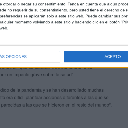
e otorgar o negar su consentimiento.
Tenga en cuenta que algún proc
de no requerir de su consentimiento, pero usted tiene el derecho de r
referencias se aplicarán solo a este sitio web. Puede cambiar sus pref
as contrarias al criterio científico. "Nunca defendí,
alquier momento volviendo a este sitio y haciendo clic en el botón "Pri
 web.
 políticas que no concuerden con el criterio técnico
 explicando que “durante la pandemia hubo propuestas
ÁS OPCIONES
ACEPTO
nseguimos entre los técnicos del Ministerio, de las
rlos IIII, que se pararan o se cambiaran o se
er un impacto grave sobre la salud".
dido de la pandemia y se han desarrollado muchas
 era difícil plantear acciones diferentes a las que se
 parecidas a las que se hicieron en el resto del mundo”,