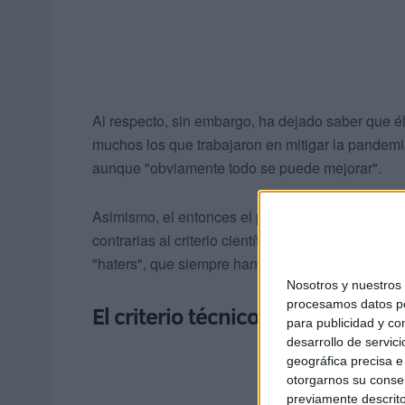
Al respecto, sin embargo, ha dejado saber que él
muchos los que trabajaron en mitigar la pandemi
aunque "obviamente todo se puede mejorar".
Asimismo, el entonces el portavoz de la pandemi
contrarias al criterio científico y que jamás se pla
"haters", que siempre han sido menos que los a
Nosotros y nuestro
procesamos datos per
El criterio técnico por encima de
para publicidad y co
desarrollo de servici
geográfica precisa e 
otorgarnos su conse
previamente descrito