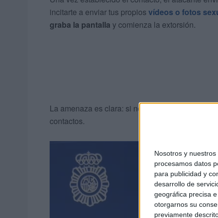
incitarte a enviar tus propios
vídeos o fotos sex
graba la pantalla
y comienza la extorsión.
La amenaza es clara: si no envías
dinero vía B
contactos.
Nosotros y nuestro
procesamos datos per
para publicidad y co
desarrollo de servici
geográfica precisa e 
otorgarnos su conse
previamente descrito