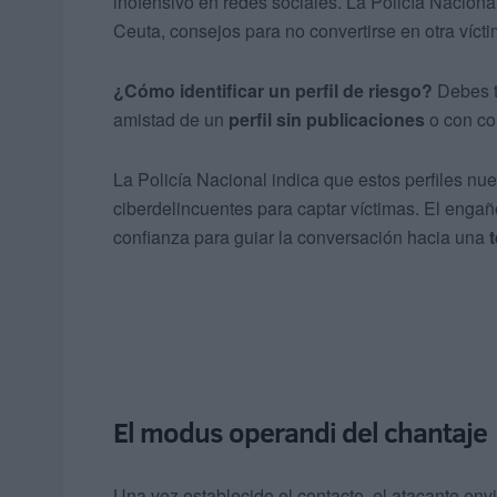
inofensivo en redes sociales. La Policía Nacional
Ceuta, consejos para no convertirse en otra vícti
¿Cómo identificar un perfil de riesgo?
Debes te
amistad de un
perfil sin publicaciones
o con co
La Policía Nacional indica que estos perfiles nue
ciberdelincuentes para captar víctimas. El engañ
confianza para guiar la conversación hacia una
El modus operandi del chantaje
Una vez establecido el contacto, el atacante en