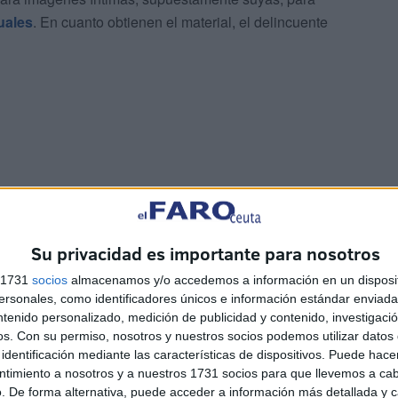
uales
. En cuanto obtienen el material, el delincuente
izum
, difundirán el contenido íntimo entre todos tus
Su privacidad es importante para nosotros
s 1731
socios
almacenamos y/o accedemos a información en un disposit
sonales, como identificadores únicos e información estándar enviada 
ntenido personalizado, medición de publicidad y contenido, investigaci
os.
Con su permiso, nosotros y nuestros socios podemos utilizar datos 
identificación mediante las características de dispositivos. Puede hacer
ntimiento a nosotros y a nuestros 1731 socios para que llevemos a ca
. De forma alternativa, puede acceder a información más detallada y 