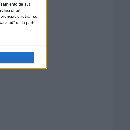
esamiento de sus
echazar tal
erencias o retirar su
vacidad" en la parte