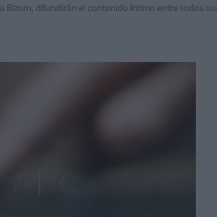
ía Bizum, difundirán el contenido íntimo entre todos tus