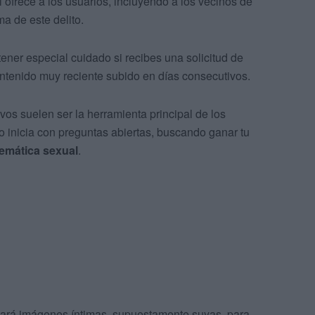
 ofrece a los usuarios, incluyendo a los vecinos de
ma de este delito.
ner especial cuidado si recibes una solicitud de
ntenido muy reciente subido en días consecutivos.
vos suelen ser la herramienta principal de los
o inicia con preguntas abiertas, buscando ganar tu
temática sexual
.
viará imágenes íntimas, supuestamente suyas, para