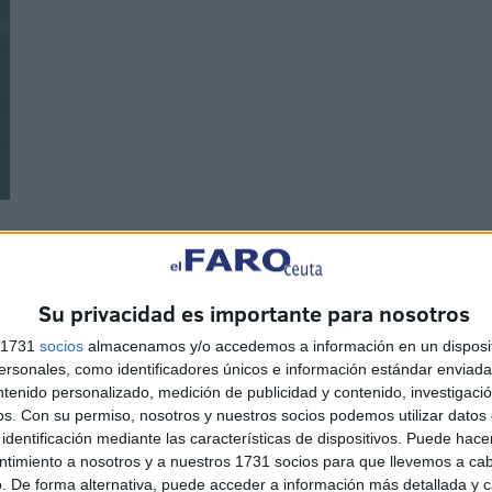
todavía podía apreciarse la presencia de material
ecuerdo de aquellos muertos. También se leerá un
Su privacidad es importante para nosotros
na jornada en la que se han previsto conferencias y un
s 1731
socios
almacenamos y/o accedemos a información en un disposit
 de actos del Ayuntamiento que escenificará la obra
sonales, como identificadores únicos e información estándar enviada 
 11:00 horas.
ntenido personalizado, medición de publicidad y contenido, investigaci
os.
Con su permiso, nosotros y nuestros socios podemos utilizar datos 
identificación mediante las características de dispositivos. Puede hacer
ntimiento a nosotros y a nuestros 1731 socios para que llevemos a ca
. De forma alternativa, puede acceder a información más detallada y 