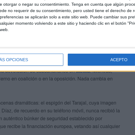
e otorgar o negar su consentimiento.
Tenga en cuenta que algún proc
de no requerir de su consentimiento, pero usted tiene el derecho de r
un después en la inmigración, salvo las órdenes
referencias se aplicarán solo a este sitio web. Puede cambiar sus pref
disturbio como el que fue utilizado aquella madrugada.
alquier momento volviendo a este sitio y haciendo clic en el botón "Pri
 web.
 así las devoluciones en caliente como las ordenadas
do hasta la playa.
as decisiones dictadas por el Ministerio de Interior y
ÁS OPCIONES
ACEPTO
os tribunales europeos que, este 13 de febrero, publicarán
una devolución de subsaharianos en
Melilla
. Mientras,
erno en coalición o en la oposición. Nada cambia en
cenas dramáticas: el espigón del Tarajal, cuya imagen
 Díaz, de recuerdo en su teléfono móvil, nunca recibió la
un auténtico búnker de seguridad establecido por
que recibe la financiación europea, vetando así cualquier