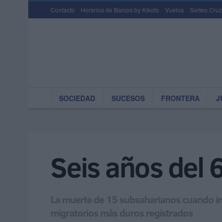
Contacto
Horarios de Barcos by Kikoto
Vuelos
Sorteo Cruz
SOCIEDAD
SUCESOS
FRONTERA
J
Seis años del 
La muerte de 15 subsaharianos cuando int
migratorios más duros registrados