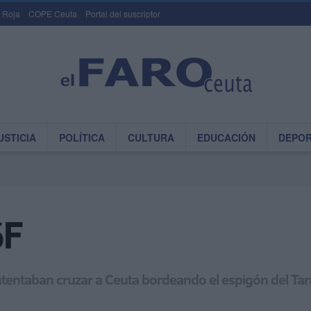
 Roja
COPE Ceuta
Portal del suscriptor
USTICIA
POLÍTICA
CULTURA
EDUCACIÓN
DEPO
6F
entaban cruzar a Ceuta bordeando el espigón del Tara