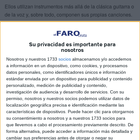
Ellos utilizan instrumentos más allá de la clásica guitarra o
de la voz y, sobre todo, componen sus propias canciones.
Dan rienda suelta a la creatividad al mismo tiempo que
acrecientan su fe en dios.
Su privacidad es importante para
El último propósito con el que nació es, precisamente, la
nosotros
propagación de su mensaje y evangelizar a través de las
Nosotros y nuestros 1733
socios
almacenamos y/o accedemos
melodías
. Emplean para ello violines, flautas traveseras,
a información en un dispositivo, como cookies, y procesamos
batería, guitarras acústicas, bajo, piano violas y un chelo.
datos personales, como identificadores únicos e información
estándar enviada por un dispositivo para publicidad y contenido
personalizado, medición de publicidad y contenido,
investigación de audiencia y desarrollo de servicios.
Con su
permiso, nosotros y nuestros socios podemos utilizar datos de
localización geográfica precisa e identificación mediante las
características de dispositivos. Puede hacer clic para otorgarnos
su consentimiento a nosotros y a nuestros 1733 socios para
que llevemos a cabo el procesamiento previamente descrito. De
forma alternativa, puede acceder a información más detallada y
cambiar sus preferencias antes de otorgar o negar su