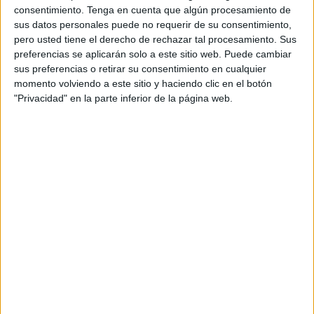
consentimiento.
Tenga en cuenta que algún procesamiento de
sus datos personales puede no requerir de su consentimiento,
pero usted tiene el derecho de rechazar tal procesamiento. Sus
preferencias se aplicarán solo a este sitio web. Puede cambiar
sus preferencias o retirar su consentimiento en cualquier
Sin un género claro
momento volviendo a este sitio y haciendo clic en el botón
"Privacidad" en la parte inferior de la página web.
Alberto Gadea, párroco de los Remedios entre otros
cargos e impulsor de este coro, no sabe concretar el
género del coro. Realmente no encuentra una palabra
para definirlo. “Nosotros venimos a la misa de las ocho.
Nuestra función consiste en transmitir el Evangelio, hablar
de Jesús de Nazaret; del mesías y de la
religión
cristiana
”, explica.
La idea original era interpretar
música
, pero con una
vuelta de hoja para darle un aire más juvenil. “Esto se ha
convertido en otra cosa. No se trata ya de hacer una
celebración bonita ni de juntarnos para cantar. Nos