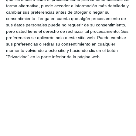
En este sentido, a través de la aerolínea de bandera
forma alternativa, puede acceder a información más detallada y
irlandesa Ryanair, la ciudad volverá a estar conectada con
cambiar sus preferencias antes de otorgar o negar su
seis ciudades marroquíes: Rabat, Marrakech, Tánger, Fez,
consentimiento.
Tenga en cuenta que algún procesamiento de
sus datos personales puede no requerir de su consentimiento,
Tetuán y Uchda; en todos los casos con una frecuencia de
pero usted tiene el derecho de rechazar tal procesamiento. Sus
dos veces por semana, según informa la compañía en su
preferencias se aplicarán solo a este sitio web. Puede cambiar
página web, consultada por Europa Press.
sus preferencias o retirar su consentimiento en cualquier
momento volviendo a este sitio y haciendo clic en el botón
El primero de los vuelos previstos a Marruecos está
"Privacidad" en la parte inferior de la página web.
programado para el día 1 de marzo y tiene como destino
Marrakech; el miércoles 2 saldrá un vuelo desde la
terminal sevillana hacia Tánger y un día más tarde se han
previsto conexiones tanto con Fez como con Rabat.
El viernes 4 será el turno de los turistas que deseen viajar
a Tetuán, situada a escasos 45 kilómetros de Ceuta, y
Uchda, ciudad del noreste de Marruecos, capital de la
región oriental, con una población estimada de medio
millón de habitantes y que se encuentra a unos 15