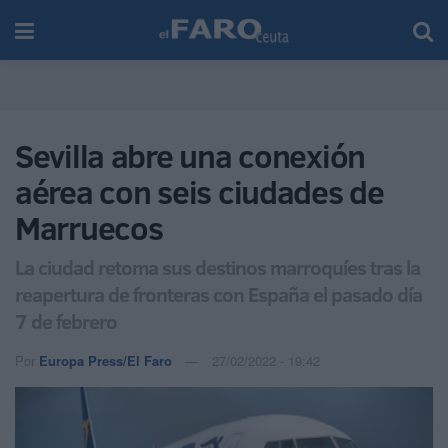
Sevilla abre una conexión
aérea con seis ciudades de
Marruecos
La ciudad retoma sus destinos marroquíes tras la
reapertura de fronteras con España el pasado día
7 de febrero
Por
Europa Press/El Faro
27/02/2022 - 19:42