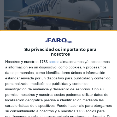
Su privacidad es importante para
EFE
nosotros
Nosotros y nuestros 1733
socios
almacenamos y/o accedemos
a información en un dispositivo, como cookies, y procesamos
datos personales, como identificadores únicos e información
estándar enviada por un dispositivo para publicidad y contenido
Sevilla recupera desde el 1 de marzo las conexiones
personalizado, medición de publicidad y contenido,
aéreas desde y hacia Marruecos tras la reapertura de
investigación de audiencia y desarrollo de servicios.
Con su
fronteras con España el pasado día 7 de febrero, y lo hará
permiso, nosotros y nuestros socios podemos utilizar datos de
localización geográfica precisa e identificación mediante las
con seis rutas con destino a otras tantas ciudades, entre
características de dispositivos. Puede hacer clic para otorgarnos
ellas la capital: Rabat.
su consentimiento a nosotros y a nuestros 1733 socios para
que llevemos a cabo el procesamiento previamente descrito. De