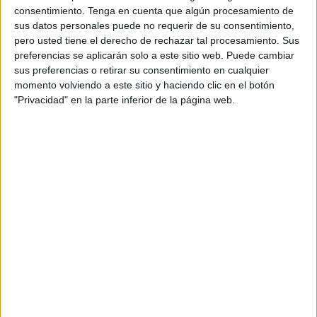
también lo hizo el rival del Ceuta.
Sergio González,
consentimiento.
Tenga en cuenta que algún procesamiento de
entrenador del Cádiz, compareció ante los micrófonos.
sus datos personales puede no requerir de su consentimiento,
pero usted tiene el derecho de rechazar tal procesamiento. Sus
El equipo amarillo viene de un partido duro en el que
preferencias se aplicarán solo a este sitio web. Puede cambiar
perdieron 0-3 ante un Málaga muy superior. “Tenemos que
sus preferencias o retirar su consentimiento en cualquier
momento volviendo a este sitio y haciendo clic en el botón
pasar página. No queremos pensar más en negativo.
"Privacidad" en la parte inferior de la página web.
Hemos analizado y corregido ya hora hay que pensar en
positivo", destacó.
"Hemos reseteado y estamos frescos
de nuevo"
, dijo antes de medirse al Ceuta. “Dos días de
luto, lamernos las heridas, y a partir de ahí, hay otra guerra,
otro partido,
hay que recomponerse para ir a Ceuta a
hacer un gran partido
”, añadió.
Lo que piensa del Ceuta
El técnico catalán tuvo un momento para responder acerca
de su opinión de la Agrupación Deportiva Ceuta. "
Están
jugando con mucha confianza, sobre todo en su