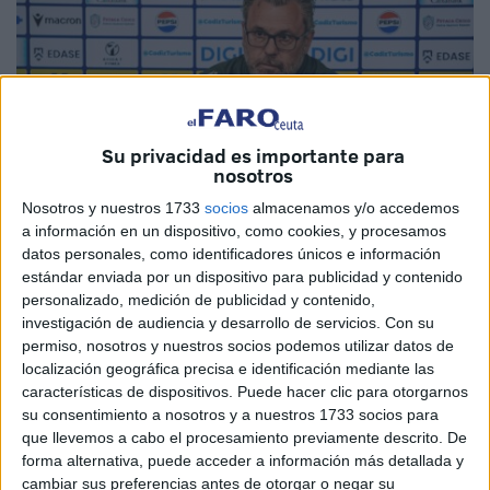
Su privacidad es importante para
nosotros
Nosotros y nuestros 1733
socios
almacenamos y/o accedemos
a información en un dispositivo, como cookies, y procesamos
datos personales, como identificadores únicos e información
Imagen cedida
estándar enviada por un dispositivo para publicidad y contenido
personalizado, medición de publicidad y contenido,
investigación de audiencia y desarrollo de servicios.
Con su
permiso, nosotros y nuestros socios podemos utilizar datos de
localización geográfica precisa e identificación mediante las
Este sábado a las 14:00, la Agrupación Deportiva Ceuta
características de dispositivos. Puede hacer clic para otorgarnos
se enfrenta al
Cádiz CF
en un partido enmarcado en la
su consentimiento a nosotros y a nuestros 1733 socios para
jornada 32 del campeonato liguero de Segunda División.
que llevemos a cabo el procesamiento previamente descrito. De
forma alternativa, puede acceder a información más detallada y
Una vez habló José Juan Romero en la previa caballa
,
cambiar sus preferencias antes de otorgar o negar su