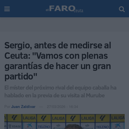
Sergio, antes de medirse al
Ceuta: "Vamos con plenas
garantías de hacer un gran
partido"
El míster del próximo rival del equipo caballa ha
hablado en la previa de su visita al Murube
Por
Juan Zaldívar
27/03/2026 - 16:34