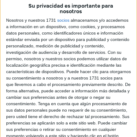
banquillo blanco
. Según algunos medios deportivos, el
Su privacidad es importante para
exseleccionador de Marruecos
, que
visita Ceuta con
nosotros
cierta asiduidad
al tener
familia en la ciudad autónoma
,
Nosotros y nuestros 1731
socios
almacenamos y/o accedemos
figura en la lista de posibles candidatos.
a información en un dispositivo, como cookies, y procesamos
datos personales, como identificadores únicos e información
Regragui estaría entre las opciones para entrenar al Real
estándar enviada por un dispositivo para publicidad y contenido
Madrid al tener experiencia liderando grupos y competir al
personalizado, medición de publicidad y contenido,
investigación de audiencia y desarrollo de servicios.
Con su
máximo nivel, especialmente
tras su etapa al frente de la
permiso, nosotros y nuestros socios podemos utilizar datos de
selección de Marruecos.
localización geográfica precisa e identificación mediante las
características de dispositivos. Puede hacer clic para otorgarnos
su consentimiento a nosotros y a nuestros 1731 socios para
que llevemos a cabo el procesamiento previamente descrito. De
forma alternativa, puede acceder a información más detallada y
cambiar sus preferencias antes de otorgar o negar su
consentimiento.
Tenga en cuenta que algún procesamiento de
Regragui, entre las opciones del
sus datos personales puede no requerir de su consentimiento,
pero usted tiene el derecho de rechazar tal procesamiento. Sus
Real Madrid
preferencias se aplicarán solo a este sitio web. Puede cambiar
sus preferencias o retirar su consentimiento en cualquier
En ese sentido, el
Real Madrid estaría analizando
momento volviendo a este sitio y haciendo clic en el botón