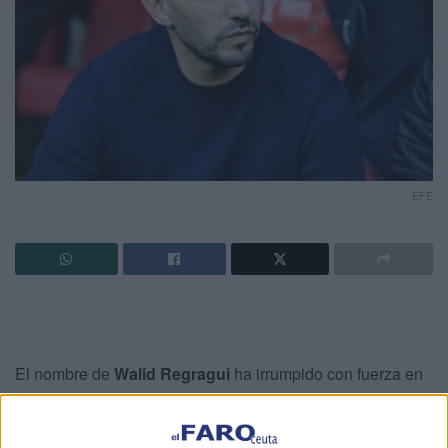
EFE
El nombre de
Walid Regragui
ha irrumpido con fuerza en
la actualidad y entre los seguidores del
Real Madrid
tras
aparecer como
uno de los posibles candidatos al