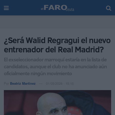
¿Será Walid Regragui el nuevo
entrenador del Real Madrid?
El exseleccionador marroquí estaría en la lista de
candidatos, aunque el club no ha anunciado aún
oficialmente ningún movimiento
Por
Beatriz Martínez
01/05/2026 - 15:15