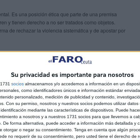
tal. Es una posición ética que parte de una premisa
fren y tienen derecho a no ser tratados como objetos.
ma de rechazar la violencia sistemática y de apostar por
xionar. ¿Qué mundo queremos construir? ¿Uno que
cer o conveniencia? ¿O uno más justo, donde nuestras
Su privacidad es importante para nosotros
s 1731
socios
almacenamos y/o accedemos a información en un disposit
sonales, como identificadores únicos e información estándar enviada 
ntenido personalizado, medición de publicidad y contenido, investigaci
os.
Con su permiso, nosotros y nuestros socios podemos utilizar datos 
identificación mediante las características de dispositivos. Puede hacer
ntimiento a nosotros y a nuestros 1731 socios para que llevemos a ca
con la vida. Con la vida del planeta, de los animales y
. De forma alternativa, puede acceder a información más detallada y 
ersonal puede tener un gran impacto colectivo. Porque
e otorgar o negar su consentimiento.
Tenga en cuenta que algún proc
ible… y empieza en el plato.
de no requerir de su consentimiento, pero usted tiene el derecho de r