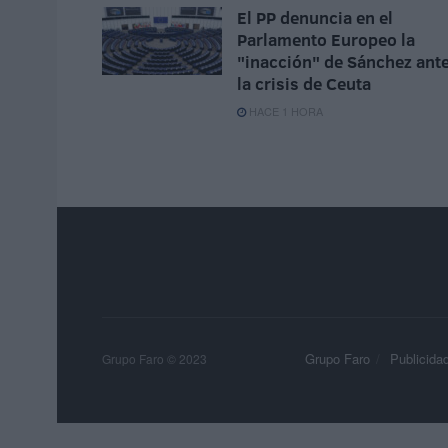
El PP denuncia en el
Parlamento Europeo la
"inacción" de Sánchez ant
la crisis de Ceuta
HACE 1 HORA
Grupo Faro
Publicida
Grupo Faro © 2023