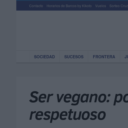
Contacto
Horarios de Barcos by Kikoto
Vuelos
Sorteo Cruz
SOCIEDAD
SUCESOS
FRONTERA
J
Ser vegano: p
respetuoso