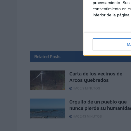
procesamiento. Sus p
consentimiento en cu
inferior de la página
M
Related
Posts
Carta de los vecinos de
Arcos Quebrados
HACE 9 MINUTOS
Orgullo de un pueblo que
nunca pierde su humanida
HACE 43 MINUTOS