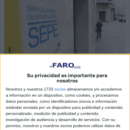
Imagen de archivo
Su privacidad es importante para
nosotros
Nosotros y nuestros 1733
socios
almacenamos y/o accedemos
a información en un dispositivo, como cookies, y procesamos
El
Servicio Público de Empleo Estatal (SEPE)
ha
datos personales, como identificadores únicos e información
actualizado su portal de empleo
'Empléate'
con más de
estándar enviada por un dispositivo para publicidad y contenido
2.000 ofertas en el área administrativa
, tanto para el
personalizado, medición de publicidad y contenido,
investigación de audiencia y desarrollo de servicios.
Con su
sector público como privado, de las cuales cuatro de ellas
permiso, nosotros y nuestros socios podemos utilizar datos de
están
disponibles en Ceuta
.