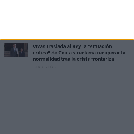
HACE 2 DÍAS
AUME reclama preparación preventiva y
material para los militares destinados en
Ceuta
HACE 2 DÍAS
Vivas traslada al Rey la "situación
crítica" de Ceuta y reclama recuperar la
normalidad tras la crisis fronteriza
HACE 2 DÍAS