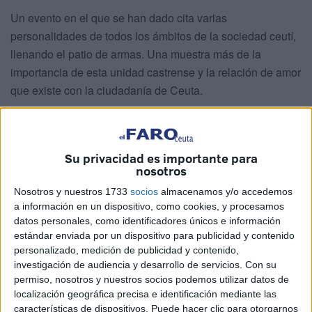
Un evento en el que se han dado cita varias
personalidades de todos los ámbitos de la sociedad ceutí,
llenando el patio de armas. Una muestra más de la
importancia de esta unidad castrense y la relación de amor
que existe con la ciudadanía de Ceuta.
Una vez estaba todo el mundo situado en su lugar
correspondiente se ha llevado a cabo la entrada de las
autoridades civiles pertinentes como ha sido el caso del
Su privacidad es importante para
nosotros
presidente de la Ciudad,
Juan Vivas
.
Nosotros y nuestros 1733
socios
almacenamos y/o accedemos
Acto seguido ha hecho su aparición el General Jefe del
a información en un dispositivo, como cookies, y procesamos
Mando de Canarias del Ejército de Tierra,
teniente
datos personales, como identificadores únicos e información
estándar enviada por un dispositivo para publicidad y contenido
general Julio Salom
, que ha sido el encargado de pasar
personalizado, medición de publicidad y contenido,
revista a las tropas estado acompañado por el comandante
investigación de audiencia y desarrollo de servicios.
Con su
general de Ceuta, Marcos Llago Navarro.
permiso, nosotros y nuestros socios podemos utilizar datos de
localización geográfica precisa e identificación mediante las
En la imposición de condecoraciones al personal de este
características de dispositivos. Puede hacer clic para otorgarnos