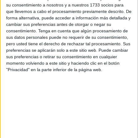
Tercio que ha sido acreedor a las diferente recompensas,
su consentimiento a nosotros y a nuestros 1733 socios para
que llevemos a cabo el procesamiento previamente descrito. De
la han recibido: el teniente coronel, José María Navarro
forma alternativa, puede acceder a información más detallada y
Moratalla con placa de la Real y Militar Orden de San
cambiar sus preferencias antes de otorgar o negar su
Hermenegildo.
consentimiento.
Tenga en cuenta que algún procesamiento de
sus datos personales puede no requerir de su consentimiento,
La encomienda de la Real y Militar Orden de San
pero usted tiene el derecho de rechazar tal procesamiento. Sus
Hermenegildo la recibió el brigada Antonio Salardon
preferencias se aplicarán solo a este sitio web. Puede cambiar
sus preferencias o retirar su consentimiento en cualquier
Merchán.
momento volviendo a este sitio y haciendo clic en el botón
"Privacidad" en la parte inferior de la página web.
La Cruz al Mérito militar con distintivo blanco la recibieron:
capitán Miguel Molina Cárdenas; capitán Ignacio Vega
Esteban; subteniente Antonio Relinque Ruiz; brigada José
María Vega Teyssiere; sargento primero Yeray Sosa Pérez;
el sargento Manuel Martín Torres; cabo primer Salvador
Guerrero García; cabo primero Rafael de la Torre
Rodenas, cabo primera José Manuel Domínguez Castillo;
cabo Daniel Hewit Hernández; cabo Davinia Jaramillo
Martín; cabo Juan Carlos Arias Cruz; cabo Kuennet Otoniel