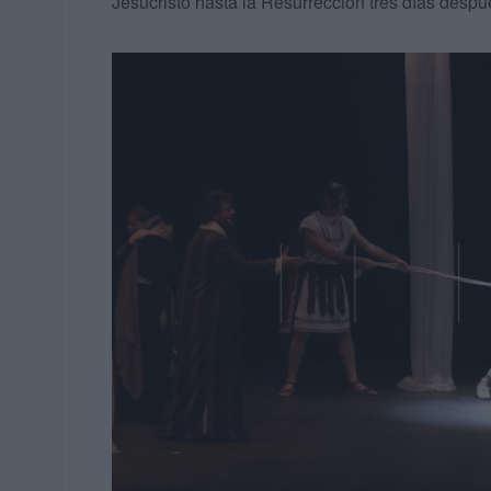
Jesucristo hasta la Resurrección tres días despué