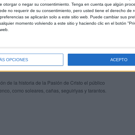
e otorgar o negar su consentimiento.
Tenga en cuenta que algún proc
de no requerir de su consentimiento, pero usted tiene el derecho de r
a comenzar a narrar
la historia de la Pasión de Cristo
a
referencias se aplicarán solo a este sitio web. Puede cambiar sus pref
e los pasajes bíblicos con sumo respeto.
alquier momento volviendo a este sitio y haciendo clic en el botón "Pri
 web.
ada de Jesucristo en Jerusalén. Para esta parte han
, con aire jocoso y letra con esencia popular.
ÁS OPCIONES
ACEPTO
ón de la historia de la Pasión de Cristo el público
nco, como soleares, cañas, seguiriyas y tarantos.