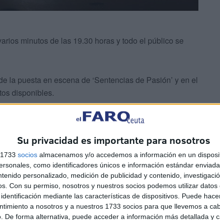
ios minutos de las 19.30 horas y todo el público se
de la puesta en escena de ‘Sentencias de Pasión’ y en el
os disponibles.
Su privacidad es importante para nosotros
s 1733
socios
almacenamos y/o accedemos a información en un disposit
sonales, como identificadores únicos e información estándar enviada 
ntenido personalizado, medición de publicidad y contenido, investigaci
os.
Con su permiso, nosotros y nuestros socios podemos utilizar datos 
identificación mediante las características de dispositivos. Puede hacer
sobre el escenario han aparecido un grupo de bailaores
ntimiento a nosotros y a nuestros 1733 socios para que llevemos a ca
. De forma alternativa, puede acceder a información más detallada y 
alegría.