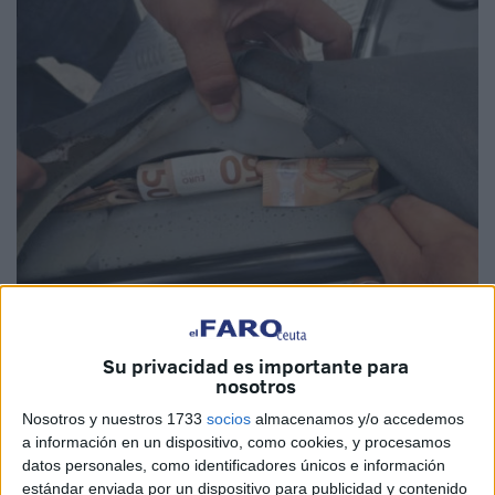
Foto: le360.ma
Su privacidad es importante para
nosotros
Nosotros y nuestros 1733
socios
almacenamos y/o accedemos
Los servicios de
aduanas
en la
frontera de Bab Sebta
a información en un dispositivo, como cookies, y procesamos
lograron frustrar en la madrugada de este lunes un intento
datos personales, como identificadores únicos e información
estándar enviada por un dispositivo para publicidad y contenido