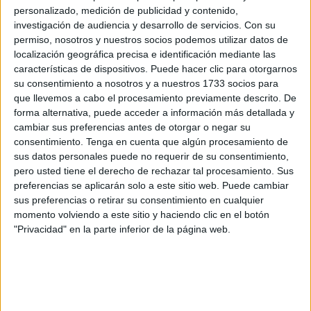
de pase a Ceuta de una fortuna en divisas, en concreto
personalizado, medición de publicidad y contenido,
yenes y euros
, la cual estaban siendo transportada sin las
investigación de audiencia y desarrollo de servicios.
Con su
autorizaciones preceptivas emitidas por las
permiso, nosotros y nuestros socios podemos utilizar datos de
correspondientes instituciones financieras de
Marruecos
,
localización geográfica precisa e identificación mediante las
características de dispositivos. Puede hacer clic para otorgarnos
según informa
le360.ma
.
su consentimiento a nosotros y a nuestros 1733 socios para
que llevemos a cabo el procesamiento previamente descrito. De
Este tipo de acciones ilegales representa una violación
forma alternativa, puede acceder a información más detallada y
grave de las normativas aduaneras y financieras del país,
cambiar sus preferencias antes de otorgar o negar su
lo que llevó a una rápida intervención de los agentes
consentimiento.
Tenga en cuenta que algún procesamiento de
encargados de la seguridad en la frontera.
sus datos personales puede no requerir de su consentimiento,
pero usted tiene el derecho de rechazar tal procesamiento. Sus
Según fuentes aduaneras, los agentes que trabajaban en
preferencias se aplicarán solo a este sitio web. Puede cambiar
sus preferencias o retirar su consentimiento en cualquier
la zona de salidas del paso fronterizo de Bab Sebta
momento volviendo a este sitio y haciendo clic en el botón
detectaron una considerable cantidad de dinero no
"Privacidad" en la parte inferior de la página web.
declarado.
En el equipaje, el salpicadero, otros
huecos del coche y varias cajas