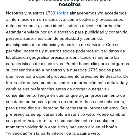
nosotros
Nosotros y nuestros 1733
socios
almacenamos y/o accedemos
a información en un dispositivo, como cookies, y procesamos
datos personales, como identificadores únicos e información
estándar enviada por un dispositivo para publicidad y contenido
personalizado, medición de publicidad y contenido,
investigación de audiencia y desarrollo de servicios.
Con su
permiso, nosotros y nuestros socios podemos utilizar datos de
localización geográfica precisa e identificación mediante las
características de dispositivos. Puede hacer clic para otorgarnos
Reduan Ben Zakour / Raúl Fernández / QUINO
su consentimiento a nosotros y a nuestros 1733 socios para
que llevemos a cabo el procesamiento previamente descrito. De
forma alternativa, puede acceder a información más detallada y
cambiar sus preferencias antes de otorgar o negar su
consentimiento.
Tenga en cuenta que algún procesamiento de
En imágenes la procesión de la Cofradía de Penitencia del
sus datos personales puede no requerir de su consentimiento,
Santísimo Cristo de la Expiración, María Santísima del
pero usted tiene el derecho de rechazar tal procesamiento. Sus
Amor y San Juan Evangelista el Viernes Santo de la
preferencias se aplicarán solo a este sitio web. Puede cambiar
Semana de Pasión de 2019.
sus preferencias o retirar su consentimiento en cualquier
momento volviendo a este sitio y haciendo clic en el botón
Tags:
Semana Santa
"Privacidad" en la parte inferior de la página web.