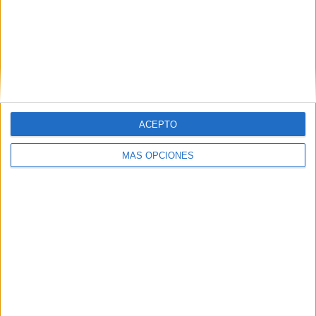
Los ceutíes se echan a la playa en
Semana Santa
HACE 4 MESES
El Santo Entierro emociona en su salida
más sobria y simbólica
HACE 4 MESES
ACEPTO
MÁS OPCIONES