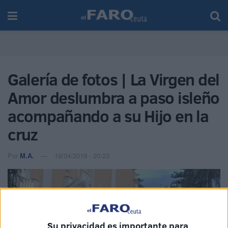
Galería de fotos | La Virgen del
Amor deslumbra a paso isleño
acompañando a su Hijo en la
cruz
Por
M.A.
19/04/2019 - 20:23
Su privacidad es importante para