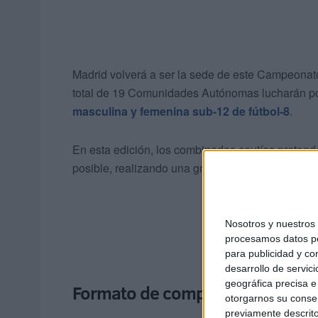
Madrid volverá a ser la sede de este Campeona
total de 19 Comunidades Autónomas lucharán por
masculina y femenina sub-12 de fútbol-8
.
En esta edición, los combinados ceutíes pretende
posible, realizando una gran actuación en cada 
Nosotros y nuestro
procesamos datos per
para publicidad y co
desarrollo de servici
geográfica precisa e 
Formato de competición
otorgarnos su conse
previamente descrito