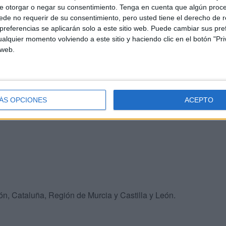
e otorgar o negar su consentimiento.
Tenga en cuenta que algún proc
se enfrentarán el 1º del Grupo A con el 2º del Grupo B;
de no requerir de su consentimiento, pero usted tiene el derecho de r
l Grupo B con el 2º del Grupo A; y el 1º del Grupo D con
referencias se aplicarán solo a este sitio web. Puede cambiar sus pref
alquier momento volviendo a este sitio y haciendo clic en el botón "Pri
 web.
emifinales, donde se conocerán a los dos equipos que
ÁS OPCIONES
ACEPTO
n, Cataluña, Región de Murcia y Castilla y León.