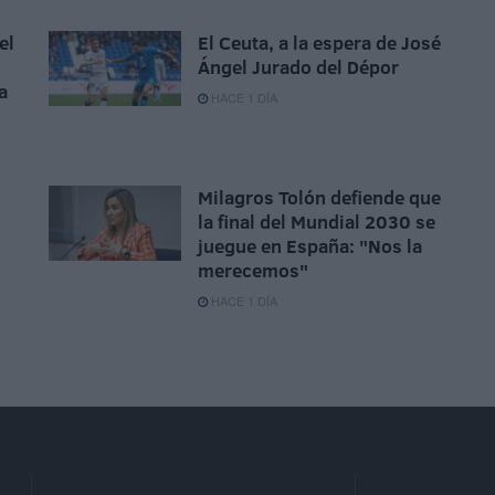
el
El Ceuta, a la espera de José
Ángel Jurado del Dépor
a
HACE 1 DÍA
Milagros Tolón defiende que
la final del Mundial 2030 se
juegue en España: "Nos la
merecemos"
HACE 1 DÍA