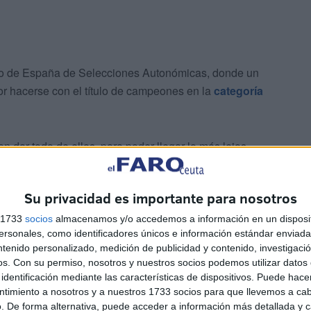
to de España de Selecciones Autonómicas, donde un
 hacerse con el título de campeones en la
categoría
n dar todo de ellos, para poder llegar lo más lejos
uno de los encuentros que disputen.
Su privacidad es importante para nosotros
s 1733
socios
almacenamos y/o accedemos a información en un disposit
sonales, como identificadores únicos e información estándar enviada 
ntenido personalizado, medición de publicidad y contenido, investigaci
os.
Con su permiso, nosotros y nuestros socios podemos utilizar datos 
identificación mediante las características de dispositivos. Puede hacer
ntimiento a nosotros y a nuestros 1733 socios para que llevemos a ca
. De forma alternativa, puede acceder a información más detallada y 