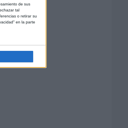
esamiento de sus
echazar tal
erencias o retirar su
vacidad" en la parte