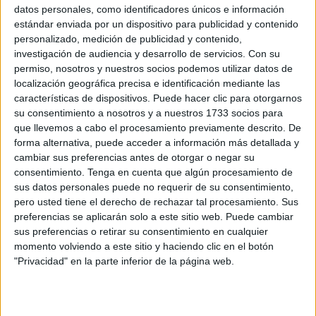
selecciones autonómicas de
fútbol sala
. Lo hicieron en
datos personales, como identificadores únicos e información
la tanda de penaltis tras la celebración de dos encuentros
estándar enviada por un dispositivo para publicidad y contenido
personalizado, medición de publicidad y contenido,
realmente igualados, en la que los equipos caballas
investigación de audiencia y desarrollo de servicios.
Con su
compitieron a un
nivel muy alto
, pese a que la fortuna no
permiso, nosotros y nuestros socios podemos utilizar datos de
le sonrió.
localización geográfica precisa e identificación mediante las
características de dispositivos. Puede hacer clic para otorgarnos
3-3
empató el equipo masculino
frente al País Vasco
en
su consentimiento a nosotros y a nuestros 1733 socios para
el encuentro de la Final Four C por el noveno puesto,
que llevemos a cabo el procesamiento previamente descrito. De
forma alternativa, puede acceder a información más detallada y
aunque cayó en la tanda de penaltis por 3-4. Mismo
cambiar sus preferencias antes de otorgar o negar su
desenlace tuvo el equipo femenino que, en su caso, se
consentimiento.
Tenga en cuenta que algún procesamiento de
quedó también muy cerca tras perder 2-4 desde el punto
sus datos personales puede no requerir de su consentimiento,
de penalti. Aun así, el partido había finalizado con un
pero usted tiene el derecho de rechazar tal procesamiento. Sus
marcador de
1-1.
Un resultado muy meritorio ante toda una
preferencias se aplicarán solo a este sitio web. Puede cambiar
sus preferencias o retirar su consentimiento en cualquier
potencia como es la
Comunidad Valenciana
.
momento volviendo a este sitio y haciendo clic en el botón
"Privacidad" en la parte inferior de la página web.
Más que con la moral minada, ambos equipos tomaron las
maletas para salir de Torrejón de Ardoz rumbo a la ciudad
autónoma con la
cabeza bien alta, diciendo adiós a una