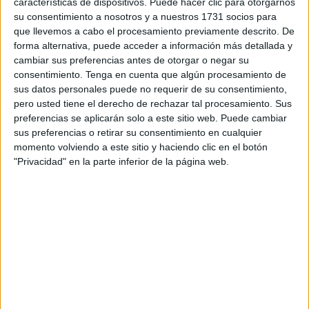
características de dispositivos. Puede hacer clic para otorgarnos
de herramientas
técnicas que mejoren su empleabilidad y
su consentimiento a nosotros y a nuestros 1731 socios para
faciliten su inserción laboral en los
sectores comercial y
que llevemos a cabo el procesamiento previamente descrito. De
turístico
.
forma alternativa, puede acceder a información más detallada y
cambiar sus preferencias antes de otorgar o negar su
consentimiento.
Tenga en cuenta que algún procesamiento de
Un programa de excelencia:
sus datos personales puede no requerir de su consentimiento,
especialización en promoción
pero usted tiene el derecho de rechazar tal procesamiento. Sus
preferencias se aplicarán solo a este sitio web. Puede cambiar
turística
sus preferencias o retirar su consentimiento en cualquier
momento volviendo a este sitio y haciendo clic en el botón
"Privacidad" en la parte inferior de la página web.