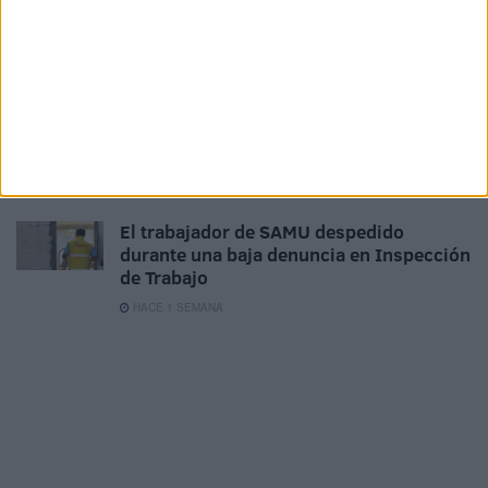
Concurso-oposición para optar a 8
plazas de oficial de Policía Local
HACE 2 DÍAS
La ONCE bate récords en Ceuta: más
empleo, más ventas y 1,5 millones en
premios
HACE 1 SEMANA
El trabajador de SAMU despedido
durante una baja denuncia en Inspección
de Trabajo
HACE 1 SEMANA