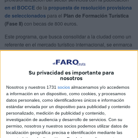
en el BOCCE
de la
propuesta de resolución provisiona
de seleccionados
para el
Plan de Formación Turística
(Fase II)
con becas de 800 euros.
Este programa, que busca consolidar a la ciudad como un
referente en el mercado turístico internacional, se enmarca
dentro de una ambiciosa hoja de
ruta financiada
por la
Unión Europea a través del Plan de Recuperación,
Transformación y Resiliencia (
Next Generation EU
),
Su privacidad es importante para
específicamente bajo el Componente 14, Inversión 3.
nosotros
Nosotros y nuestros 1731
socios
almacenamos y/o accedemos
El objetivo central de esta iniciativa no es solo la
a información en un dispositivo, como cookies, y procesamos
formación turística
académica
, sino la transformación
datos personales, como identificadores únicos e información
real de los
recursos humanos de Ceuta
para ofrecer
estándar enviada por un dispositivo para publicidad y contenido
servicios de mayor calidad y profesionalidad.
personalizado, medición de publicidad y contenido,
investigación de audiencia y desarrollo de servicios.
Con su
En un mercado global cada vez más competitivo, la
permiso, nosotros y nuestros socios podemos utilizar datos de
localización geográfica precisa e identificación mediante las
administración local apuesta por
dotar a los residentes