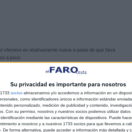
or ofensivo es relativamente nueva a pesar de que lleva
co a poco.
ena, “es una técnica muy importante porque nos permite
mejorar la condiciones de supervivencia dentro de la
Su privacidad es importante para nosotros
os
que se ve que está saliendo la llama al exterior y nos
s 1733
socios
almacenamos y/o accedemos a información en un disposit
ondiciones tanto de las personas que están dentro como
sonales, como identificadores únicos e información estándar enviada 
tro de la vivienda”.
ntenido personalizado, medición de publicidad y contenido, investigaci
os.
Con su permiso, nosotros y nuestros socios podemos utilizar datos 
identificación mediante las características de dispositivos. Puede hacer
ntimiento a nosotros y a nuestros 1733 socios para que llevemos a ca
. De forma alternativa, puede acceder a información más detallada y 