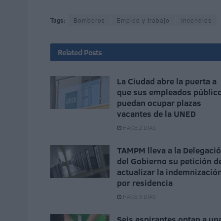
Tags:
Bomberos
Empleo y trabajo
Incendios
Related
Posts
La Ciudad abre la puerta a
que sus empleados públic
puedan ocupar plazas
vacantes de la UNED
HACE 2 DÍAS
TAMPM lleva a la Delegaci
del Gobierno su petición d
actualizar la indemnizació
por residencia
HACE 3 DÍAS
Seis aspirantes optan a un