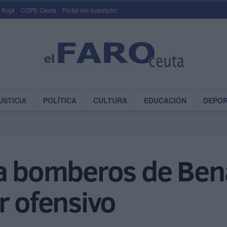
 Roja
COPE Ceuta
Portal del suscriptor
USTICIA
POLÍTICA
CULTURA
EDUCACIÓN
DEPO
 a bomberos de Be
r ofensivo