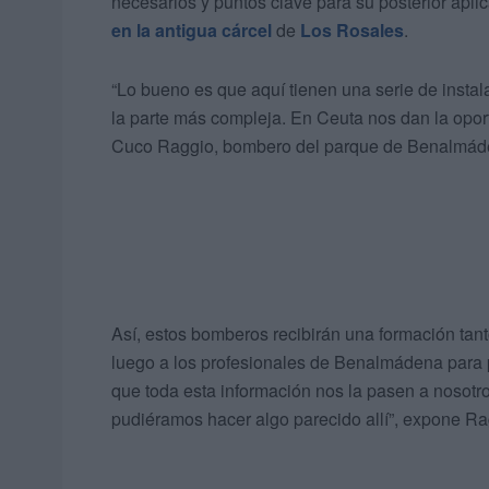
necesarios y puntos clave para su posterior apli
en la antigua cárcel
de
Los Rosales
.
“Lo bueno es que aquí tienen una serie de instal
la parte más compleja. En Ceuta nos dan la oport
Cuco Raggio, bombero del parque de Benalmád
Así, estos bomberos recibirán una formación tan
luego a los profesionales de Benalmádena para po
que toda esta información nos la pasen a nosotro
pudiéramos hacer algo parecido allí”, expone Ra