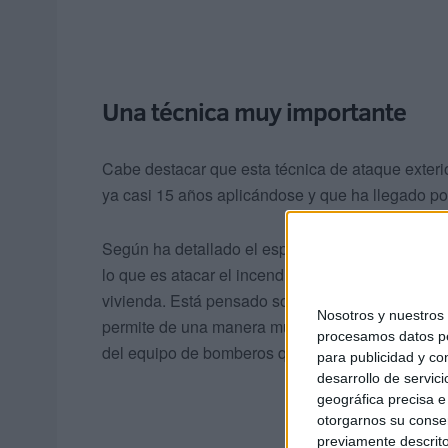
Una técnica muy importante
Cabe destacar que esta técnica de ataque exteri
ya casi 15 años aplicándose y que ha llegado po
Según ha detallado el especialista de Benalmád
lo que es atacar el incendio desde el exterior y 
vivienda. Está pensado sobre todo para
incendi
Nosotros y nuestro
permite de una manera muy rápida mejorar las c
procesamos datos per
del equipo de bomberos que quiere intervenir den
para publicidad y co
desarrollo de servici
geográfica precisa e 
otorgarnos su conse
previamente descrito