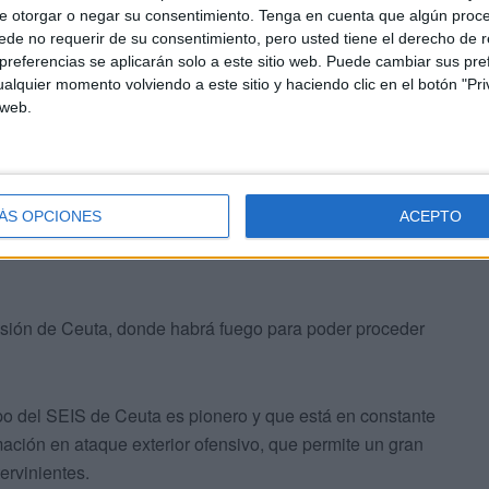
e otorgar o negar su consentimiento.
Tenga en cuenta que algún proc
de no requerir de su consentimiento, pero usted tiene el derecho de r
referencias se aplicarán solo a este sitio web. Puede cambiar sus pref
la localidad malagueña, ha expresado que está siendo
alquier momento volviendo a este sitio y haciendo clic en el botón "Pri
 web.
nicas que “se van introduciendo poco a poco” porque es
e bomberos”.
ÁS OPCIONES
ACEPTO
prisión de Ceuta, donde habrá fuego para poder proceder
po del SEIS de Ceuta es pionero y que está en constante
mación en ataque exterior ofensivo, que permite un gran
ervinientes.