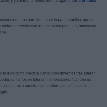
cación, y ya mañana martes tendrá lugar la
parte práctica
aciones que nos permiten hacer la parte práctica, que es
unidad de recibir esta formación tan peculiar”, manifiesta
ena.
to teórica como práctica cuyos conocimientos trasladarán
der aplicarlos en futuras intervenciones. “La idea es
s y nosotros a nuestros compañeros de allí, a ver si
ggio.