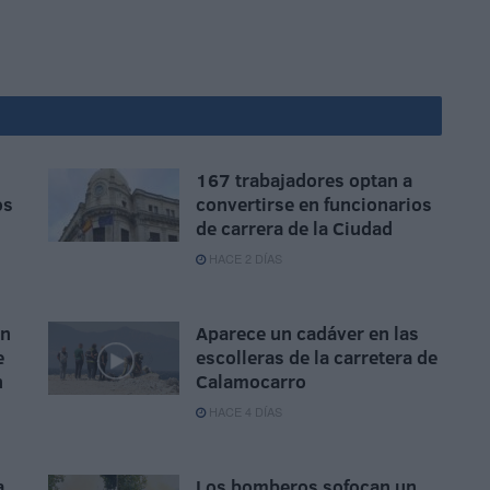
167 trabajadores optan a
os
convertirse en funcionarios
de carrera de la Ciudad
HACE 2 DÍAS
ón
Aparece un cadáver en las
e
escolleras de la carretera de
n
Calamocarro
HACE 4 DÍAS
a
Los bomberos sofocan un