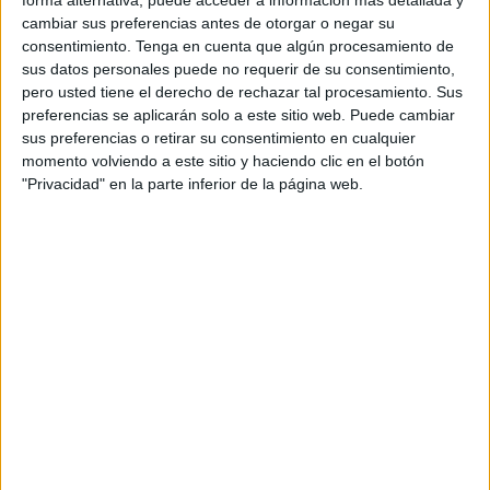
el importe de las prestaciones percibidas de la Seguridad
forma alternativa, puede acceder a información más detallada y
cambiar sus preferencias antes de otorgar o negar su
Social, abonadas por el INSS y el ISM, y las retenciones
consentimiento.
Tenga en cuenta que algún procesamiento de
practicadas a efectos del
Impuesto sobre la renta
de las
sus datos personales puede no requerir de su consentimiento,
personas físicas (IRPF), de los últimos 5 años”.
pero usted tiene el derecho de rechazar tal procesamiento. Sus
preferencias se aplicarán solo a este sitio web. Puede cambiar
Sobre el trámite, el Ministerio de Inclusión, Seguridad
sus preferencias o retirar su consentimiento en cualquier
Social y Migraciones explica que “va dirigido a aquellas
momento volviendo a este sitio y haciendo clic en el botón
"Privacidad" en la parte inferior de la página web.
personas que “han percibido
prestaciones económicas
de la Seguridad Social durante el ejercicio anterior".
Con la herramienta es posible obtener el certificado de
ingresos y retenciones por IRPF de los últimos 5
ejercicios.
En cuanto a los pasos a seguir para la obtención del
documento, lo primero es que una vez identificado, el
usuario podrá tener acceso al certificado pulsando en el
enlace que indica ‘Certificado retenciones e ingresos a
cuenta del IRPF’. El siguiente paso es seleccionar de qué