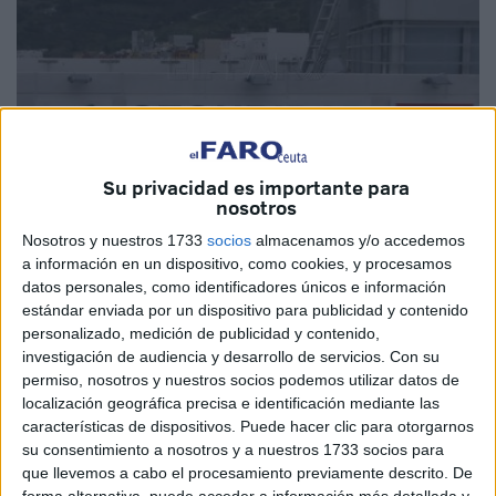
Su privacidad es importante para
nosotros
Imagen de archivo
Nosotros y nuestros 1733
socios
almacenamos y/o accedemos
a información en un dispositivo, como cookies, y procesamos
datos personales, como identificadores únicos e información
estándar enviada por un dispositivo para publicidad y contenido
personalizado, medición de publicidad y contenido,
El Ministerio de Inclusión,
Seguridad Social
y
investigación de audiencia y desarrollo de servicios.
Con su
Migraciones avisa a los
vecinos de Ceuta
que ya se
permiso, nosotros y nuestros socios podemos utilizar datos de
encuentra disponible para los interesados el certificado de
localización geográfica precisa e identificación mediante las
retenciones del
IRPF
del ejercicio 2023.
características de dispositivos. Puede hacer clic para otorgarnos
su consentimiento a nosotros y a nuestros 1733 socios para
El servicio que ofrecen permite obtener un certificado “con
que llevemos a cabo el procesamiento previamente descrito. De