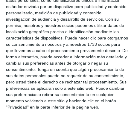
datos personales, como identificadores únicos e información
mediante canales ajenos a los del organismo público. De
estándar enviada por un dispositivo para publicidad y contenido
hecho, fuentes consultadas por este medio, indican que
personalizado, medición de publicidad y contenido,
estos acuerdos se hacen desde hace varios años.
investigación de audiencia y desarrollo de servicios.
Con su
permiso, nosotros y nuestros socios podemos utilizar datos de
El centro Integra Mantenimiento, gestión y servicios
localización geográfica precisa e identificación mediante las
integrados es el que ha dado cobertura de los puestos
características de dispositivos. Puede hacer clic para otorgarnos
su consentimiento a nosotros y a nuestros 1733 socios para
requeridos. Se precisa desde la entidad de profesionales
que llevemos a cabo el procesamiento previamente descrito. De
orientados a tareas de comunicación en los accesos y
forma alternativa, puede acceder a información más detallada y
recepción, así como el control de mercancías o el uso de
cambiar sus preferencias antes de otorgar o negar su
dispositivos como fotocopiadoras o cortadoras de papel.
consentimiento.
Tenga en cuenta que algún procesamiento de
sus datos personales puede no requerir de su consentimiento,
Esencialmente, este dúo, conocido como ‘set de
pero usted tiene el derecho de rechazar tal procesamiento. Sus
preferencias se aplicarán solo a este sitio web. Puede cambiar
información’ son los que dan la bienvenida a los usuarios,
sus preferencias o retirar su consentimiento en cualquier
los orientan
e indican a qué sección deben dirigirse para
momento volviendo a este sitio y haciendo clic en el botón
resolver su duda o consulta.
"Privacidad" en la parte inferior de la página web.
Labores complementarias