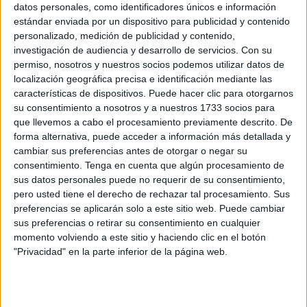
datos personales, como identificadores únicos e información
Gobierno; y el responsable de Seguridad de la Policía
estándar enviada por un dispositivo para publicidad y contenido
Nacional han participado este jueves en un encuentro para
personalizado, medición de publicidad y contenido,
abordar las medidas de seguridad de cara a la
Semana
investigación de audiencia y desarrollo de servicios.
Con su
permiso, nosotros y nuestros socios podemos utilizar datos de
Santa
.
localización geográfica precisa e identificación mediante las
características de dispositivos. Puede hacer clic para otorgarnos
Desde la Delegación del Gobierno en Ceuta han
su consentimiento a nosotros y a nuestros 1733 socios para
recordado a través de un comunicado de prensa que la
que llevemos a cabo el procesamiento previamente descrito. De
próxima celebración de la Semana Santa “conlleva la
forma alternativa, puede acceder a información más detallada y
puesta en marcha de una serie de medidas que la
cambiar sus preferencias antes de otorgar o negar su
consentimiento.
Tenga en cuenta que algún procesamiento de
Administración General del Estado y la Ciudad Autónoma
sus datos personales puede no requerir de su consentimiento,
de Ceuta van a poner en marcha”.
pero usted tiene el derecho de rechazar tal procesamiento. Sus
preferencias se aplicarán solo a este sitio web. Puede cambiar
La meta que se persigue es poder garantizar la seguridad,
sus preferencias o retirar su consentimiento en cualquier
la protección y la vigilancia de los espacios públicos
momento volviendo a este sitio y haciendo clic en el botón
“durante unos días en los que se produce una alta
"Privacidad" en la parte inferior de la página web.
concentración de personas” a propósito de las actividades
programadas con motivo de la Semana Mayor.