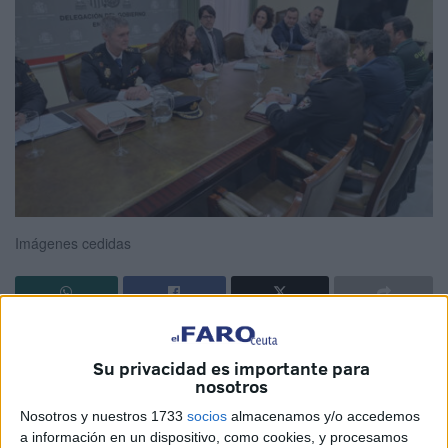
Imágenes cedidas
La delegada del Gobierno
; el director general de
Gobernación de la Ciudad Autónoma de Ceuta
; el jefe
Su privacidad es importante para
nosotros
superior de la Jefatura de la
Policía Nacional
; el
superintendente de la
Policía Local
; el teniente coronel de
Nosotros y nuestros 1733
socios
almacenamos y/o accedemos
a información en un dispositivo, como cookies, y procesamos
la Guardia Civil; el secretario general de la Delegación el