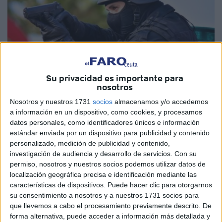
Su privacidad es importante para
nosotros
Imagen de archivo
Nosotros y nuestros 1731
socios
almacenamos y/o accedemos
a información en un dispositivo, como cookies, y procesamos
datos personales, como identificadores únicos e información
estándar enviada por un dispositivo para publicidad y contenido
personalizado, medición de publicidad y contenido,
Las fuerzas y cuerpos de seguridad de Marruecos han
investigación de audiencia y desarrollo de servicios.
Con su
tenido que verse obligados a llevar a cabo un gran
permiso, nosotros y nuestros socios podemos utilizar datos de
despliegue de vigilancia durante las últimas 24 horas, en
localización geográfica precisa e identificación mediante las
características de dispositivos. Puede hacer clic para otorgarnos
la zona de Chauen y localidades cercanas a Tetuán,
su consentimiento a nosotros y a nuestros 1731 socios para
debido a la fuga de un preso que estaba siendo trasladado
que llevemos a cabo el procesamiento previamente descrito. De
desde la ciudad anteriormente citada hasta la cárcel de
forma alternativa, puede acceder a información más detallada y