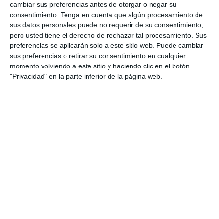
Tetuán II.
cambiar sus preferencias antes de otorgar o negar su
consentimiento.
Tenga en cuenta que algún procesamiento de
Asimismo, el recluso ha vuelto a ser detenido a primera
sus datos personales puede no requerir de su consentimiento,
pero usted tiene el derecho de rechazar tal procesamiento. Sus
hora de la mañana de este miércoles, volviendo así la
preferencias se aplicarán solo a este sitio web. Puede cambiar
tranquilidad a esta región del Reino Alauita tras la alarma
sus preferencias o retirar su consentimiento en cualquier
de su escapada.
momento volviendo a este sitio y haciendo clic en el botón
"Privacidad" en la parte inferior de la página web.
Según ha informado el medio de noticias del país vecino
Press Tetouan, los agentes han tenido que desplegar
durante las últimas horas un dispositivo de seguridad para
dar con un preso que se escapó cuando iba a ser
trasladado desde Chauen hasta la prisión de Tetuán II.
El portal online de noticias marroquí ha dado a conocer
que el recluso consiguió despistar a los miembros de las
fuerzas de seguridad del país vecino que estaban
custodiándolo mientras este marchaba hasta otro centro
penitenciario.