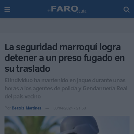
La seguridad marroquí logra
detener a un preso fugado en
su traslado
El individuo ha mantenido en jaque durante unas
horas a los agentes de policía y Gendarmería Real
del país vecino
Por
Beatriz Martínez
03/04/2024 - 21:58