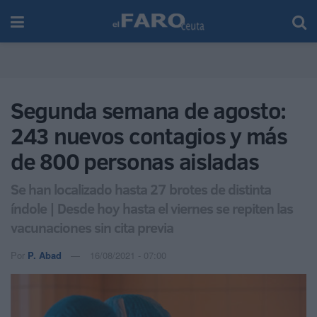
Segunda semana de agosto:
243 nuevos contagios y más
de 800 personas aisladas
Se han localizado hasta 27 brotes de distinta
índole | Desde hoy hasta el viernes se repiten las
vacunaciones sin cita previa
Por
P. Abad
16/08/2021 - 07:00