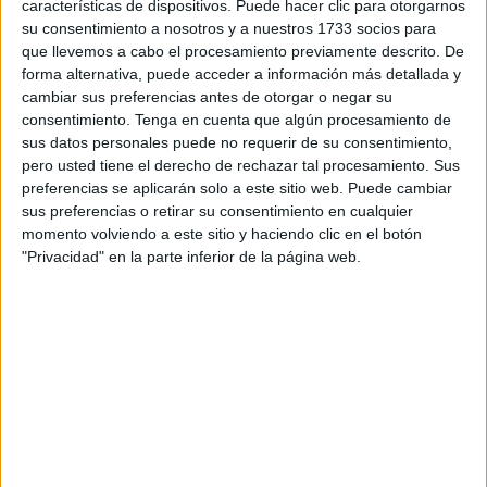
características de dispositivos. Puede hacer clic para otorgarnos
pandemia.
su consentimiento a nosotros y a nuestros 1733 socios para
que llevemos a cabo el procesamiento previamente descrito. De
En cuanto a los casos, la suma de los nuevos diagnósticos
forma alternativa, puede acceder a información más detallada y
cambiar sus preferencias antes de otorgar o negar su
ha alcanzado los 243 casos de contagio, localizándose 27
consentimiento.
Tenga en cuenta que algún procesamiento de
brotes de distinta índole, además de los que siguen
sus datos personales puede no requerir de su consentimiento,
añadiendo nuevos contagios de las naves del Tarajal y el
pero usted tiene el derecho de rechazar tal procesamiento. Sus
Centro de Estancia Temporal de Inmigrantes
.
preferencias se aplicarán solo a este sitio web. Puede cambiar
sus preferencias o retirar su consentimiento en cualquier
En cuanto a la focalización de contagios siguen sumando
momento volviendo a este sitio y haciendo clic en el botón
"Privacidad" en la parte inferior de la página web.
casos del brote del Tarajal, donde se concentran gran
parte de los marroquíes que llegaron en la crisis migratoria
ocurrida en la ciudad a mediados de mayo, y el del CETI.
Ambos espacios están aislados y con sus actividades
conjuntas paralizadas.
Este brote, detectado el pasado 4 de agosto en las naves,
comprende ya un total de 76 contagiados, uno de ellos un
trabajador. El del CETI suma ya 32 de acuerdo a los