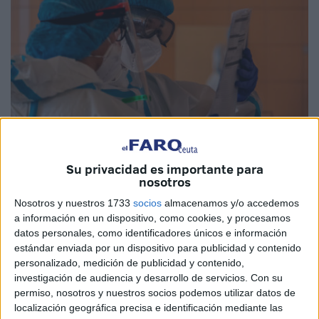
EFE
Su privacidad es importante para
nosotros
Nosotros y nuestros 1733
socios
almacenamos y/o accedemos
a información en un dispositivo, como cookies, y procesamos
datos personales, como identificadores únicos e información
La segunda semana de agosto ha lanzado un balance que
estándar enviada por un dispositivo para publicidad y contenido
ha evolucionado de un riesgo medio a alto en lo que se
personalizado, medición de publicidad y contenido,
investigación de audiencia y desarrollo de servicios.
Con su
refiere a la pandemia por
covid-19
en Ceuta. Los
permiso, nosotros y nuestros socios podemos utilizar datos de
contagios, la
incidencia acumulada
y la localización de
localización geográfica precisa e identificación mediante las
brotes no dan descanso a aquellos que luchan contra la