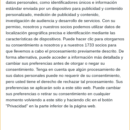
datos personales, como identificadores únicos e información
El secuestro de unas niñas en M’diq (Marruecos) ha
estándar enviada por un dispositivo para publicidad y contenido
podido ser esclarecido por la Policía, tras detener a una
personalizado, medición de publicidad y contenido,
mujer de unos 40 años sospechosa de este rapto.
investigación de audiencia y desarrollo de servicios.
Con su
permiso, nosotros y nuestros socios podemos utilizar datos de
Esa detención se llevó a cabo en la noche del Eid al-Fitr,
localización geográfica precisa e identificación mediante las
características de dispositivos. Puede hacer clic para otorgarnos
tras ser relacionada con la sospechosa desaparición de
su consentimiento a nosotros y a nuestros 1733 socios para
las menores, gemelas.
que llevemos a cabo el procesamiento previamente descrito. De
forma alternativa, puede acceder a información más detallada y
Según la información publicada por el periódico Presse
cambiar sus preferencias antes de otorgar o negar su
Tétouan, la operación tuvo lugar en el barrio Ain Choufou
consentimiento.
Tenga en cuenta que algún procesamiento de
de M’diq, después de que la Policía recibiera un aviso del
sus datos personales puede no requerir de su consentimiento,
pero usted tiene el derecho de rechazar tal procesamiento. Sus
padre de las niñas, quien logró localizar su paradero en un
preferencias se aplicarán solo a este sitio web. Puede cambiar
edificio residencial tras una búsqueda exhaustiva de una
sus preferencias o retirar su consentimiento en cualquier
semana.
momento volviendo a este sitio y haciendo clic en el botón
"Privacidad" en la parte inferior de la página web.
El secuestro y la denuncia
El padre había denunciado la desaparición de las niñas el