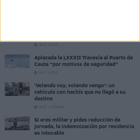
fichaje: Sasha
HACE 2 DÍAS
Los comercios locales reabren, pero
asumen pérdidas "bastante
considerables"
HACE 2 DÍAS
Aplazada la LXXXII Travesía al Puerto de
Ceuta “por motivos de seguridad”
HACE 4 DÍAS
'Volando voy, volando vengo': un
vehículo con hachís que no llegó a su
destino
HACE 1 SEMANA
Si eres militar y pides reducción de
jornada, la indemnización por residencia
es intocable