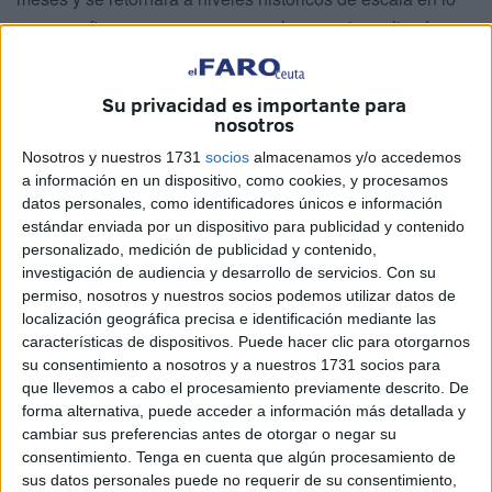
que se refiere a cruceros, aunque la apuesta realizada por
la Autoridad Portuaria de Ceuta, en esta y otras áreas de
actividad, que generan crecimiento no solo para el propio
Su privacidad es importante para
Puerto, sino también para la ciudad, es preciso tenerla en
nosotros
consideración.
Nosotros y nuestros 1731
socios
almacenamos y/o accedemos
a información en un dispositivo, como cookies, y procesamos
El Puerto de Ceuta acoge una
datos personales, como identificadores únicos e información
estándar enviada por un dispositivo para publicidad y contenido
evolución positiva con un número
personalizado, medición de publicidad y contenido,
de escalas de cruceros creciente
investigación de audiencia y desarrollo de servicios.
Con su
permiso, nosotros y nuestros socios podemos utilizar datos de
localización geográfica precisa e identificación mediante las
características de dispositivos. Puede hacer clic para otorgarnos
su consentimiento a nosotros y a nuestros 1731 socios para
que llevemos a cabo el procesamiento previamente descrito. De
forma alternativa, puede acceder a información más detallada y
cambiar sus preferencias antes de otorgar o negar su
consentimiento.
Tenga en cuenta que algún procesamiento de
sus datos personales puede no requerir de su consentimiento,