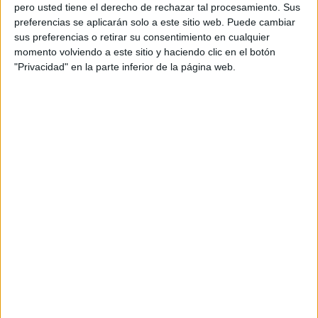
pero usted tiene el derecho de rechazar tal procesamiento. Sus
preferencias se aplicarán solo a este sitio web. Puede cambiar
sus preferencias o retirar su consentimiento en cualquier
momento volviendo a este sitio y haciendo clic en el botón
"Privacidad" en la parte inferior de la página web.
Para esta óptima gestión comercial de los cruceros resulta
de vital importancia la estrategia llevada a cabo por la
Oficina Comercial y Marketing de la propia Autoridad
Portuaria de Ceuta que, con el impulso a las alianzas entre
puertos y la continuada presencia en ferias y eventos del
sector, ha conseguido visibilizar las ventajas de realizar
escalas en el Puerto de Ceuta para las compañías de
cruceros en un punto de encuentro entre las rutas
atlánticas y mediterráneas, donde la visita a Ceuta se
convierte en un encanto adicional, unida a la gran
inversión realizada desde la propia Autoridad Portuaria
ceutí para acoger a buques de distinto calado en unas