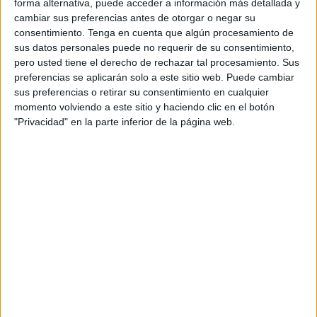
forma alternativa, puede acceder a información más detallada y
construcción de una nueva estación aérea con estándares
cambiar sus preferencias antes de otorgar o negar su
modernos, después de completar la realización de la pista
consentimiento.
Tenga en cuenta que algún procesamiento de
principal durante la primera fase de los trabajos.
sus datos personales puede no requerir de su consentimiento,
pero usted tiene el derecho de rechazar tal procesamiento. Sus
Esto ha permitido que el aeropuerto de Tetuán pueda
preferencias se aplicarán solo a este sitio web. Puede cambiar
recibir ahora las aeronaves más grandes de diferentes
sus preferencias o retirar su consentimiento en cualquier
momento volviendo a este sitio y haciendo clic en el botón
aeropuertos del mundo tras la ampliación de la pista.
"Privacidad" en la parte inferior de la página web.
Pensando en una mayor oferta de
líneas
Se espera que en un futuro cercano varias compañías den
a conocer diversas rutas aéreas directas entre el
aeropuerto de Tetuán y otros internacionales.
La candidatura conjunta entre España, Portugal y
Marruecos será la que se encargue de la organización del
Mundial.