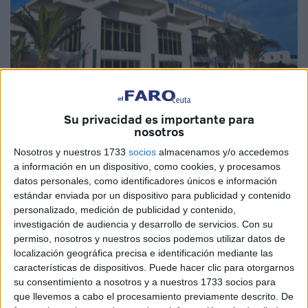
Su privacidad es importante para
nosotros
Imagen de archivo
Nosotros y nuestros 1733
socios
almacenamos y/o accedemos
a información en un dispositivo, como cookies, y procesamos
datos personales, como identificadores únicos e información
estándar enviada por un dispositivo para publicidad y contenido
personalizado, medición de publicidad y contenido,
Ya han comenzado nuevamente los trabajos de
investigación de audiencia y desarrollo de servicios.
Con su
rehabilitación del aeropuerto de Saniet R’mel en la ciudad
permiso, nosotros y nuestros socios podemos utilizar datos de
de Tetuán con el objetivo de construir una nueva estación
localización geográfica precisa e identificación mediante las
aérea que esté lista para el Mundial 2030.
características de dispositivos. Puede hacer clic para otorgarnos
su consentimiento a nosotros y a nuestros 1733 socios para
Estos nuevos trabajos tienen como objetivo la
que llevemos a cabo el procesamiento previamente descrito. De