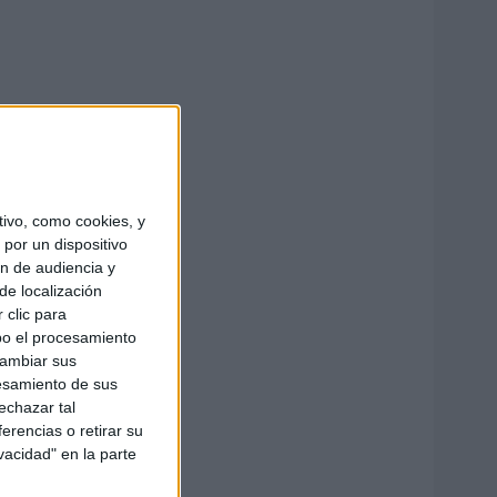
ivo, como cookies, y
por un dispositivo
ón de audiencia y
de localización
 clic para
bo el procesamiento
cambiar sus
esamiento de sus
echazar tal
erencias o retirar su
vacidad" en la parte