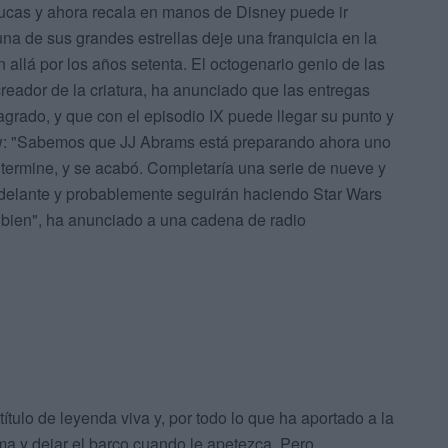
ucas y ahora recala en manos de Disney puede ir
na de sus grandes estrellas deje una franquicia en la
allá por los años setenta. El octogenario genio de las
reador de la criatura, ha anunciado que las entregas
rado, y que con el episodio IX puede llegar su punto y
ow: "Sabemos que JJ Abrams está preparando ahora uno
termine, y se acabó. Completaría una serie de nueve y
 adelante y probablemente seguirán haciendo Star Wars
 bien", ha anunciado a una cadena de radio
tulo de leyenda viva y, por todo lo que ha aportado a la
lma y dejar el barco cuando le apetezca. Pero,