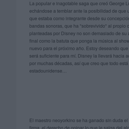
La popular e inagotable saga que creó George L
echándose a temblar ante la posibilidad de que u
que estaba como integrante desde su concepción 
bandas sonoras, que ha "sobrevivido" al propio c
planteadas por Disney no son demasiado de su ag
final como la batuta que ponga la música al sh
nuevo para el próximo año. Estoy deseando que 
será suficiente para mí. Disney la llevará hacia
por muchas décadas, así que creo que todo está
estadounidense…
El maestro neoyorkino se ha ganado sin duda el tí
firma, el derecho de opinar lo que le salga del a