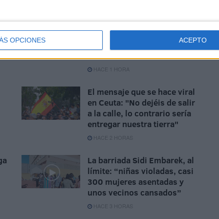
La Cámara de Comercio de
n
Ceuta crea la Oficina de
ÁS OPCIONES
ACEPTO
Atención al Empresario
frente a la crisis
HACE 1 HORA
El mensaje que se hace viral
en Ceuta: "No dejéis de salir
a la calle, lo contrario sería
entregar nuestra tierra"
HACE 2 HORAS
ga
La barriada Sidi Embarek, al
límite: “niñas violadas, casi
300 mujeres asentadas y
unos vecinos cansados”
HACE 3 HORAS