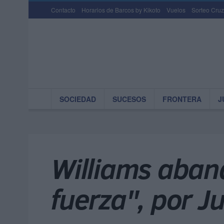
Contacto
Horarios de Barcos by Kikoto
Vuelos
Sorteo Cruz
SOCIEDAD
SUCESOS
FRONTERA
J
Williams aband
fuerza", por J