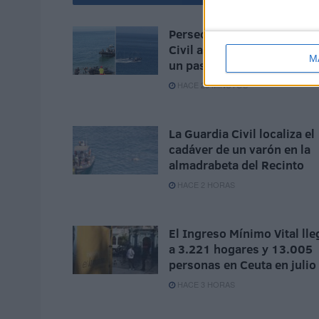
Persecución de la Guardia
Civil a una moto de agua e
M
un pase de inmigrantes
HACE 23 MINUTOS
La Guardia Civil localiza el
cadáver de un varón en la
almadrabeta del Recinto
HACE 2 HORAS
El Ingreso Mínimo Vital lle
a 3.221 hogares y 13.005
personas en Ceuta en julio
HACE 3 HORAS