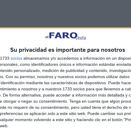
, por mucha mercadotecnia que se siga vendiendo. Sin
ta pérdida suponga un toque de atención para los
an Solo, Darth Vader, sables de luz y tantos otros
Su privacidad es importante para nosotros
icidad para la que será la ya legendaria antes de su
s 1733
socios
almacenamos y/o accedemos a información en un disposit
ms en la gran Star Wars. No hay que ser un genio para
sonales, como identificadores únicos e información estándar enviada 
dos en las colas de las salas comerciales y más
ntenido personalizado, medición de publicidad y contenido, investigaci
os.
Con su permiso, nosotros y nuestros socios podemos utilizar datos 
uego vuelta atrás la anunciada desvinculación? ¿Tendrá
identificación mediante las características de dispositivos. Puede hacer
ocio de convencerle? Aparentemente, la edad, el
ntimiento a nosotros y a nuestros 1733 socios para que llevemos a ca
e cuatro décadas triunfantes en Hollywood instan a
. De forma alternativa, puede acceder a información más detallada y 
 convencer" con incentivos no artísticos. Veremos…
e otorgar o negar su consentimiento.
Tenga en cuenta que algún proc
de no requerir de su consentimiento, pero usted tiene el derecho de r
referencias se aplicarán solo a este sitio web. Puede cambiar sus pref
alquier momento volviendo a este sitio y haciendo clic en el botón "Pri
 web.