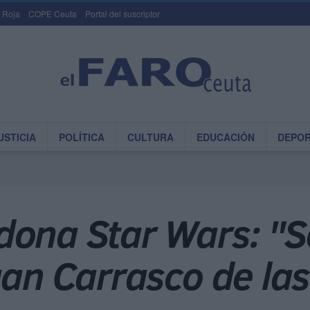
 Roja
COPE Ceuta
Portal del suscriptor
USTICIA
POLÍTICA
CULTURA
EDUCACIÓN
DEPO
ona Star Wars: "Se
uan Carrasco de la