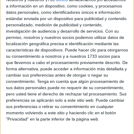
El Sindicato de Enfermería,
SATSE
, y el Sindicato
a información en un dispositivo, como cookies, y procesamos
Independiente de la Enseñanza Pública
ANPE
en Ceuta,
datos personales, como identificadores únicos e información
han denunciado la "falta de compromiso e interés" por
estándar enviada por un dispositivo para publicidad y contenido
parte del conjunto de administraciones públicas para
personalizado, medición de publicidad y contenido,
mejorar dos de los principales pilares de nuestro Estado
investigación de audiencia y desarrollo de servicios.
Con su
permiso, nosotros y nuestros socios podemos utilizar datos de
del Bienestar, como son la sanidad y la
educación
.
localización geográfica precisa e identificación mediante las
características de dispositivos. Puede hacer clic para otorgarnos
ANPE y SATSE, organizaciones integrantes ambas de la
su consentimiento a nosotros y a nuestros 1733 socios para
Federación de Sindicatos de Educación y Sanidad, FSES,
que llevemos a cabo el procesamiento previamente descrito. De
consideran que, tanto la Educación como la Sanidad
forma alternativa, puede acceder a información más detallada y
pública, están sufriendo una progresiva "desinversión" en
cambiar sus preferencias antes de otorgar o negar su
consentimiento.
Tenga en cuenta que algún procesamiento de
medios y recursos por parte de las distintas
sus datos personales puede no requerir de su consentimiento,
administraciones que está conllevando consecuencias
pero usted tiene el derecho de rechazar tal procesamiento. Sus
"muy perjudiciales" para los profesionales de ambos
preferencias se aplicarán solo a este sitio web. Puede cambiar
sectores, así como para el conjunto de la ciudadanía.
sus preferencias o retirar su consentimiento en cualquier
momento volviendo a este sitio y haciendo clic en el botón
Un análisis de situación abordado en la reunión mantenida
"Privacidad" en la parte inferior de la página web.
por los presidentes de SATSE, Manuel Cascos, y ANPE,