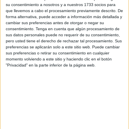
Ahora la extensión de estas inundaciones se puede ver
a
su consentimiento a nosotros y a nuestros 1733 socios para
vista de satélite con el sistema Copernicus.
que llevemos a cabo el procesamiento previamente descrito. De
forma alternativa, puede acceder a información más detallada y
Marruecos
está experimentando una
transformación
cambiar sus preferencias antes de otorgar o negar su
consentimiento.
Tenga en cuenta que algún procesamiento de
notable
gracias a las
recientes lluvias
que han impactado
sus datos personales puede no requerir de su consentimiento,
en distintas regiones de todo el país. Así las imágenes
pero usted tiene el derecho de rechazar tal procesamiento. Sus
captadas por el
satélite Copernicus
muestran un cambio
preferencias se aplicarán solo a este sitio web. Puede cambiar
radical en zonas antes áridas, donde la vegetación ha
sus preferencias o retirar su consentimiento en cualquier
momento volviendo a este sitio y haciendo clic en el botón
crecido de manera significativa.
"Privacidad" en la parte inferior de la página web.
Esta recuperación no solo afecta al paisaje, sino que tiene
repercusiones directas en el
sector agrícola
, el
abastecimiento de agua
y la biodiversidad. Gracias a las
recientes lluvias, Marruecos ha pasado de una sequía
severa a una rica vegetación y a un almacenamiento de
agua récord.
La tecnología de Copernicus al