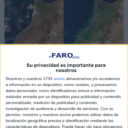
Su privacidad es importante para
nosotros
Imagen cedida
Nosotros y nuestros 1733
socios
almacenamos y/o accedemos
a información en un dispositivo, como cookies, y procesamos
datos personales, como identificadores únicos e información
estándar enviada por un dispositivo para publicidad y contenido
La secuencia de borrascas de gran impacto que golpearon
personalizado, medición de publicidad y contenido,
investigación de audiencia y desarrollo de servicios.
Con su
Marruecos hace unas semanas dejaron algunas zonas
permiso, nosotros y nuestros socios podemos utilizar datos de
anegadas. Como consecuencia, numerosos daños
localización geográfica precisa e identificación mediante las
dificultaron
durante días la vida de muchos marroquíes.
características de dispositivos. Puede hacer clic para otorgarnos