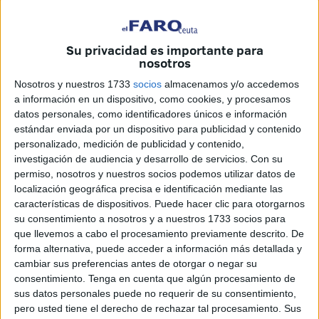
Pardo. Esta aventura ha sido el premio alcanzado tras
proclamarse campeón en 2024 de la 43ª edición del
concurso ‘Qué es un rey para ti’
.
Su privacidad es importante para
nosotros
Cuando Santiago ganó este concurso
cursaba 6º de
primaria en el CEIP Lope de Vega.
Ahora, se encuentra
Nosotros y nuestros 1733
socios
almacenamos y/o accedemos
a información en un dispositivo, como cookies, y procesamos
desarrollando sus estudios de 1º de ESO en el IES Luis de
datos personales, como identificadores únicos e información
Camoens.
estándar enviada por un dispositivo para publicidad y contenido
personalizado, medición de publicidad y contenido,
investigación de audiencia y desarrollo de servicios.
Con su
permiso, nosotros y nuestros socios podemos utilizar datos de
localización geográfica precisa e identificación mediante las
características de dispositivos. Puede hacer clic para otorgarnos
su consentimiento a nosotros y a nuestros 1733 socios para
que llevemos a cabo el procesamiento previamente descrito. De
forma alternativa, puede acceder a información más detallada y
cambiar sus preferencias antes de otorgar o negar su
consentimiento.
Tenga en cuenta que algún procesamiento de
sus datos personales puede no requerir de su consentimiento,
pero usted tiene el derecho de rechazar tal procesamiento. Sus