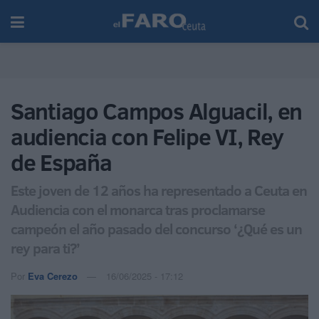
Santiago Campos Alguacil, en
audiencia con Felipe VI, Rey
de España
Este joven de 12 años ha representado a Ceuta en
Audiencia con el monarca tras proclamarse
campeón el año pasado del concurso ‘¿Qué es un
rey para ti?’
Por
Eva Cerezo
16/06/2025 - 17:12