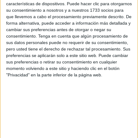
Con su colocación, tal y como explicó esta semana el
características de dispositivos. Puede hacer clic para otorgarnos
su consentimiento a nosotros y a nuestros 1733 socios para
consejero de
Sanidad
, Consumo y Gobernación, Alberto
que llevemos a cabo el procesamiento previamente descrito. De
Gaitán, en la última sesión del Pleno, se consigue un plus
forma alternativa, puede acceder a información más detallada y
de atención y servicio al ciudadano y proporcionar una
cambiar sus preferencias antes de otorgar o negar su
primera asistencia, hasta la llegada de los servicios de
consentimiento.
Tenga en cuenta que algún procesamiento de
sus datos personales puede no requerir de su consentimiento,
emergencia, que puede ser vital.
pero usted tiene el derecho de rechazar tal procesamiento. Sus
preferencias se aplicarán solo a este sitio web. Puede cambiar
Se trata de un programa incluido en el Primer Plan de
sus preferencias o retirar su consentimiento en cualquier
Salud y que ha continuado desarrollándose en el Segundo
momento volviendo a este sitio y haciendo clic en el botón
con el objetivo de proporcionar una primera atención de
"Privacidad" en la parte inferior de la página web.
emergencia a personas infartadas.
Además de la colocación del DESA, la Consejería, en
colaboración con el Instituto Ceutí de Deportes, ha
formado, a través de una empresa especializada, al
personal del pabellón deportivo para su manejo.
Con este dispositivo funcionando ya son 31 los