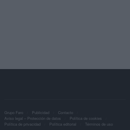
Grupo Faro
Publicidad
Contacto
Aviso legal – Protección de datos
Política de cookies
Política de privacidad
Política editorial
Términos de uso