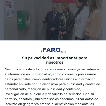
Su privacidad es importante para
Imagen cedida
nosotros
Nosotros y nuestros 1733
socios
almacenamos y/o accedemos
a información en un dispositivo, como cookies, y procesamos
datos personales, como identificadores únicos e información
La Ciudad Autónoma de Ceuta ha ampliado la red de
estándar enviada por un dispositivo para publicidad y contenido
espacios cardioprotegidos instalando un nuevo
personalizado, medición de publicidad y contenido,
desfibrilador
semiautomático portátil (DESA) en el
investigación de audiencia y desarrollo de servicios.
Con su
polideportivo José Ramón López Díaz Flor
.
permiso, nosotros y nuestros socios podemos utilizar datos de
localización geográfica precisa e identificación mediante las