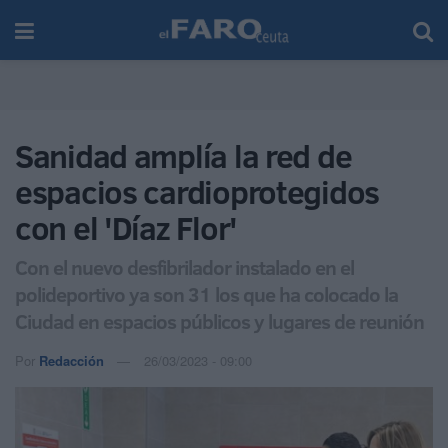
Sanidad amplía la red de
espacios cardioprotegidos
con el 'Díaz Flor'
Con el nuevo desfibrilador instalado en el
polideportivo ya son 31 los que ha colocado la
Ciudad en espacios públicos y lugares de reunión
Por
Redacción
26/03/2023 - 09:00