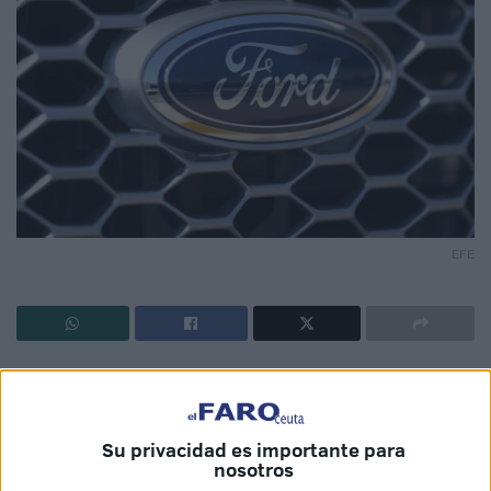
EFE
La ciudad de Ceuta ha vuelto a poner el foco en la lucha
contra el transporte irregular de viajeros. La Consejería de
Urbanismo y Transporte ha impuesto una
sanción de
Su privacidad es importante para
1.503 euros
a un
conductor
acusado de prestar servicio
nosotros
de
taxi pirata
, es decir, de
transportar pasajeros sin