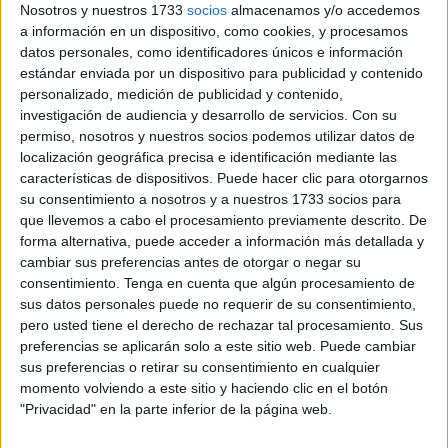
Nosotros y nuestros 1733
socios
almacenamos y/o accedemos
contar con la licencia y las autorizaciones
a información en un dispositivo, como cookies, y procesamos
correspondientes.
datos personales, como identificadores únicos e información
estándar enviada por un dispositivo para publicidad y contenido
La resolución sancionadora, fechada el 13 de agosto de
personalizado, medición de publicidad y contenido,
investigación de audiencia y desarrollo de servicios.
Con su
2025, también incluye una medida adicional de gran
permiso, nosotros y nuestros socios podemos utilizar datos de
impacto: el
precinto del vehículo durante tres meses
. En
localización geográfica precisa e identificación mediante las
este caso, se trata de un
Ford Galaxy
, que quedará
características de dispositivos. Puede hacer clic para otorgarnos
inmovilizado
por orden administrativa.
su consentimiento a nosotros y a nuestros 1733 socios para
que llevemos a cabo el procesamiento previamente descrito. De
forma alternativa, puede acceder a información más detallada y
Publicación en el BOE por falta de
cambiar sus preferencias antes de otorgar o negar su
notificación directa
consentimiento.
Tenga en cuenta que algún procesamiento de
sus datos personales puede no requerir de su consentimiento,
pero usted tiene el derecho de rechazar tal procesamiento. Sus
La sanción por ejercer de taxi pirata ha sido difundida este
preferencias se aplicarán solo a este sitio web. Puede cambiar
lunes en el
Boletín Oficial del Estado (BOE)
, dentro del
sus preferencias o retirar su consentimiento en cualquier
suplemento de notificaciones, tras no haber sido posible
momento volviendo a este sitio y haciendo clic en el botón
"Privacidad" en la parte inferior de la página web.
entregar la resolución al afectado por los canales
habituales. Según establece la Ley 39/2015 de