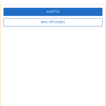
ACEPTO
MÁS OPCIONES
San Fernando no solo fue un guerrero; fundó las
Universidades de Salamanca y Palencia e inició las
catedrales de Burgos y Toledo.
El patronazgo fue aprobado oficialmente por Carlos IV en
mayo de 1805, a propuesta de Manuel Godoy.
La onomástica del Santo coincide actualmente con la