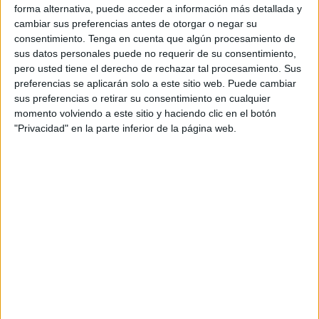
forma alternativa, puede acceder a información más detallada y
30 de mayo de 1252, no puso fin a su influencia. Su fama
cambiar sus preferencias antes de otorgar o negar su
de piedad y su integridad política llevaron a su
consentimiento.
Tenga en cuenta que algún procesamiento de
canonización en 1671 por el Papa Clemente X, bajo el
sus datos personales puede no requerir de su consentimiento,
pero usted tiene el derecho de rechazar tal procesamiento. Sus
reinado de Carlos II. Desde entonces, su cuerpo incorrupto
preferencias se aplicarán solo a este sitio web. Puede cambiar
descansa en la Catedral de Sevilla, en una urna de plata
sus preferencias o retirar su consentimiento en cualquier
que es hoy epicentro de una de las tradiciones militares
momento volviendo a este sitio y haciendo clic en el botón
más solemnes de España.
"Privacidad" en la parte inferior de la página web.
Aunque la devoción al Rey Santo era centenaria, su
vinculación oficial con el Arma de Ingenieros se forjó a
principios del siglo XIX. Según documentos custodiados
en el Archivo Militar de Segovia, fue el 16 de enero de
1804 cuando el Rey Carlos IV designó a San Fernando
como patrón del Regimiento Real de Zapadores
Minadores.
La propuesta definitiva llegó un año después. El 29 de
abril de 1805, el Mariscal de Campo Antonio Samper