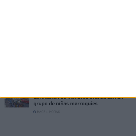
HACE 31 MINUTOS
Las imágenes virales sobre la crisis de
Ceuta que nunca ocurrieron
HACE 58 MINUTOS
El drama humanitario del Tarajal persiste
entre colchones, mantas y sueños rotos
HACE 1 HORA
Proteger a niñas marroquíes: prioridad
ante los casos de violación y agresiones
HACE 2 HORAS
La filiación de menores avanza con un
grupo de niñas marroquíes
HACE 2 HORAS