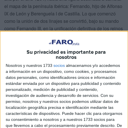
el mapa de la península ibérica: Fernando, hijo de Alfonso
IX de León y Berenguela I de Castilla. Lo que comenzó
como la unión de dos linajes se convirtió, bajo su mando
como Fernando III, en la unificación definitiva de los reinos
de León y Castilla, sentando las bases de una potencia
histórica.
Su privacidad es importante para
La figura de Fernando III «El Santo» trasciende la simple
nosotros
narrativa bélica. Fue un «ingeniero en la guerra» y un
Nosotros y nuestros 1733
socios
almacenamos y/o accedemos
humanista en la paz. Mientras lideraba la recuperación de
a información en un dispositivo, como cookies, y procesamos
plazas clave como Córdoba (1236), Jaén (1246) o Sevilla
datos personales, como identificadores únicos e información
estándar enviada por un dispositivo para publicidad y contenido
(1248) —tras un asedio épico de dos años—, también
personalizado, medición de publicidad y contenido,
sembraba las semillas del saber y la fe. Bajo su impulso
investigación de audiencia y desarrollo de servicios.
Con su
nacieron las universidades de Salamanca y Palencia, y se
permiso, nosotros y nuestros socios podemos utilizar datos de
pusieron las primeras piedras de las imponentes
localización geográfica precisa e identificación mediante las
características de dispositivos. Puede hacer clic para otorgarnos
catedrales de León, Toledo y Burgos.
su consentimiento a nosotros y a nuestros 1733 socios para
que llevemos a cabo el procesamiento previamente descrito. De
Su muerte, acaecida en los Reales Alcázares de Sevilla el