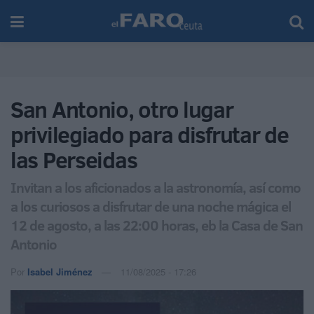
San Antonio, otro lugar
privilegiado para disfrutar de
las Perseidas
Invitan a los aficionados a la astronomía, así como
a los curiosos a disfrutar de una noche mágica el
12 de agosto, a las 22:00 horas, eb la Casa de San
Antonio
Por
Isabel Jiménez
11/08/2025 - 17:26