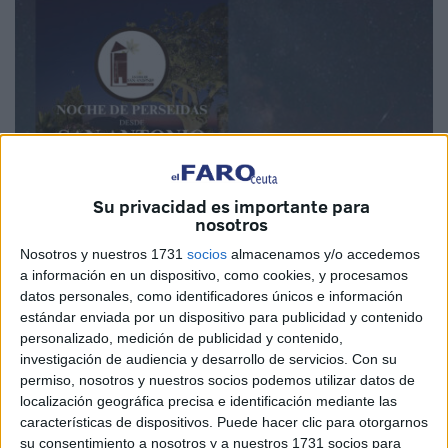
Su privacidad es importante para
nosotros
Nosotros y nuestros 1731
socios
almacenamos y/o accedemos
Imagen cedida
a información en un dispositivo, como cookies, y procesamos
datos personales, como identificadores únicos e información
estándar enviada por un dispositivo para publicidad y contenido
personalizado, medición de publicidad y contenido,
investigación de audiencia y desarrollo de servicios.
Con su
La cita es este martes 12 de agosto a las 22:00 hora
s y
permiso, nosotros y nuestros socios podemos utilizar datos de
el lugar escogido será la Casa de San Antonio en Ceuta,
localización geográfica precisa e identificación mediante las
desde donde invitan a los aficionados a la astronomía, así
características de dispositivos. Puede hacer clic para otorgarnos
como a los curiosos a disfrutar de una noche mágica y
su consentimiento a nosotros y a nuestros 1731 socios para