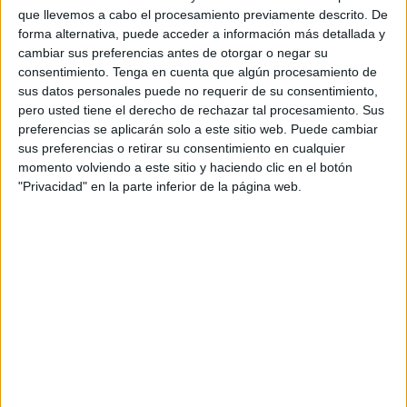
que llevemos a cabo el procesamiento previamente descrito. De
apreciar
la lluvia de estrellas Perseidas
o Lágrimas de
forma alternativa, puede acceder a información más detallada y
San Lorenzo
.
cambiar sus preferencias antes de otorgar o negar su
consentimiento.
Tenga en cuenta que algún procesamiento de
Quienes se quieran acercar están cordialmente invitados a
sus datos personales puede no requerir de su consentimiento,
lo que ha sido bautizado como la
‘Noche de Perseidas
pero usted tiene el derecho de rechazar tal procesamiento. Sus
desde San Antonio’
.
preferencias se aplicarán solo a este sitio web. Puede cambiar
sus preferencias o retirar su consentimiento en cualquier
Pero, como ya lo había adelantado el
Faro de Ceuta
son
momento volviendo a este sitio y haciendo clic en el botón
"Privacidad" en la parte inferior de la página web.
varios puntos desde donde los ceutíes
podrán disfrutar al
máximo de este fenómeno
, como por ejemplo el
Museo
del Desnarigado
.
Si bien la lluvia de meteoros está en marcha desde el 17
de julio, se prolongará hasta el 23 de agosto,
siendo el
momento más espectacular en la madrugada del 12 al
13 de agosto
.
Consejos para disfrutar al máximo