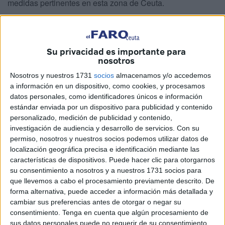
medidas pertinentes en esta zona de Ceuta.
Según ha trasladado Antonio Benítez, vicepresidente de la
asociación de vecinos de San Amaro
, “en otras
barriadas, el proceso de derribo ha llegado a reducirse
Su privacidad es importante para
nosotros
incluso a un mes, ¿por qué en San Amaro lleva
desde
mayo esperando
con los solares en ruinas?”.
Nosotros y nuestros 1731
socios
almacenamos y/o accedemos
a información en un dispositivo, como cookies, y procesamos
datos personales, como identificadores únicos e información
Un derribo necesario
estándar enviada por un dispositivo para publicidad y contenido
personalizado, medición de publicidad y contenido,
Para contextualizar, es preciso recordar que “cuando las
investigación de audiencia y desarrollo de servicios.
Con su
viviendas militares
caen
en desuso
bien porque hay un
permiso, nosotros y nuestros socios podemos utilizar datos de
localización geográfica precisa e identificación mediante las
cambio de destino del inquilino o porque ya dejan de ser
características de dispositivos. Puede hacer clic para otorgarnos
ocupadas por otros motivos” el siguiente paso es, desde el
su consentimiento a nosotros y a nuestros 1731 socios para
Invied, dar aviso a una empresa encargada del derribo de
que llevemos a cabo el procesamiento previamente descrito. De
la misma para, en este caso, ceder el terreno a la ciudad.
forma alternativa, puede acceder a información más detallada y
cambiar sus preferencias antes de otorgar o negar su
Hasta que este derribo no se realiza por completo y se
consentimiento.
Tenga en cuenta que algún procesamiento de
sus datos personales puede no requerir de su consentimiento,