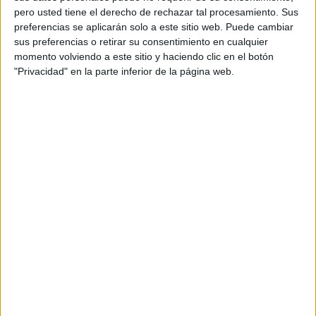
habilita el solar en
condiciones
dignas e
higiénicas
no se
pero usted tiene el derecho de rechazar tal procesamiento. Sus
produce este traspaso. Bien es cierto que este proceso
preferencias se aplicarán solo a este sitio web. Puede cambiar
depende de gestiones necesarias que pueden alargarse,
sus preferencias o retirar su consentimiento en cualquier
pero, en San Amaro, consideran que esta espera ya se
momento volviendo a este sitio y haciendo clic en el botón
"Privacidad" en la parte inferior de la página web.
está alargando demasiado y está afectando a la imagen e
higiene de la barriada.
“Se ven las
ratas
pasar y algunos incívicos hacen sus