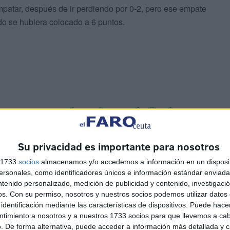
empatar, después de ir perdiendo por 0-2, pero ese empate
do se hubiera colocado a 6 puntos.
encia y aunque cada partido es una ‘final’ será muy
iez jornadas y es ahora donde se decide todo, así que es
Su privacidad es importante para nosotros
s 1733
socios
almacenamos y/o accedemos a información en un disposit
sonales, como identificadores únicos e información estándar enviada 
ntenido personalizado, medición de publicidad y contenido, investigaci
os.
Con su permiso, nosotros y nuestros socios podemos utilizar datos 
identificación mediante las características de dispositivos. Puede hacer
ntimiento a nosotros y a nuestros 1733 socios para que llevemos a ca
der del grupo. Los de José Juan Romero viajarán sin
. De forma alternativa, puede acceder a información más detallada y 