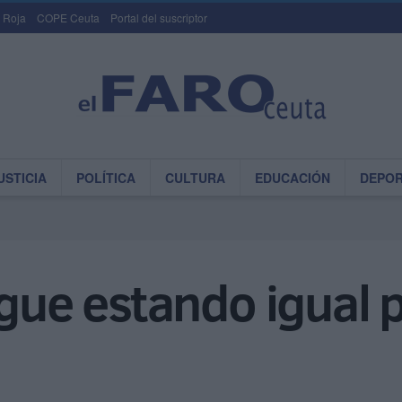
 Roja
COPE Ceuta
Portal del suscriptor
USTICIA
POLÍTICA
CULTURA
EDUCACIÓN
DEPO
igue estando igual 