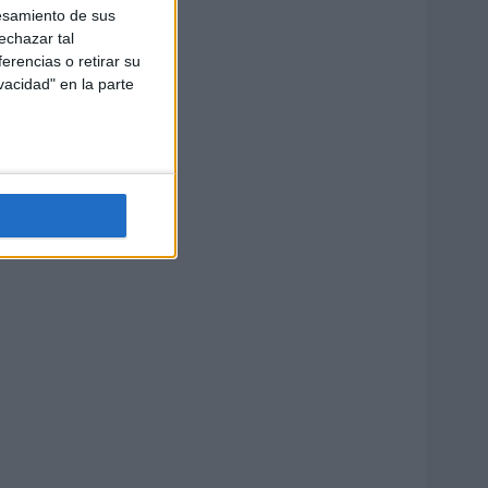
esamiento de sus
echazar tal
erencias o retirar su
vacidad" en la parte