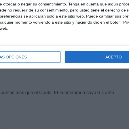
y buscando uno de los puestos de permanencia. Los
e otorgar o negar su consentimiento.
Tenga en cuenta que algún proc
de no requerir de su consentimiento, pero usted tiene el derecho de r
scenso.
referencias se aplicarán solo a este sitio web. Puede cambiar sus pref
alquier momento volviendo a este sitio y haciendo clic en el botón "Pri
 es el que se ha quedado algo más descolgado tras perder
 web.
contrario le ha ocurrido al Pontevedra, que después de
 cifra de 28 puntos y está a cuatro de la permanencia.
ÁS OPCIONES
ACEPTO
s puntos más que el Ceuta. El Fuenlabrada cayó 0-4 ante