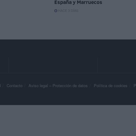
España y Marruecos
HACE 3 DÍAS
d
Contacto
Aviso legal – Protección de datos
Política de cookies
P