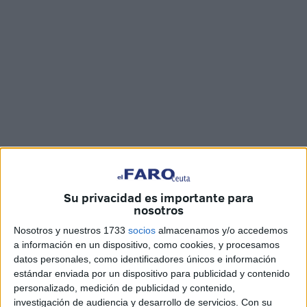
Su privacidad es importante para
nosotros
El Gobierno central ha trasladado hoy a la península a un
Nosotros y nuestros 1733
socios
almacenamos y/o accedemos
grupo de un centenar de personas que residían en el
a información en un dispositivo, como cookies, y procesamos
Centro de Estancia Temporal de Inmigrantes (CETI). Se
datos personales, como identificadores únicos e información
estándar enviada por un dispositivo para publicidad y contenido
trata de una de las salidas más numerosas que se ha
personalizado, medición de publicidad y contenido,
producido últimamente resultado de las entradas masivas
investigación de audiencia y desarrollo de servicios.
Con su