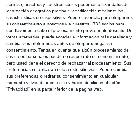
que se han producido a lo largo de las últimas semanas.
permiso, nosotros y nuestros socios podemos utilizar datos de
localización geográfica precisa e identificación mediante las
Precisamente, como resultado del salto a la valla que se
características de dispositivos. Puede hacer clic para otorgarnos
ha producido hoy, en la que consiguieron entrar 117
su consentimiento a nosotros y a nuestros 1733 socios para
que llevemos a cabo el procesamiento previamente descrito. De
subsaharianos, el traslado de estos migrantes, previsto
forma alternativa, puede acceder a información más detallada y
para la presente jornada, se tuvo que adelantar a la tarde
cambiar sus preferencias antes de otorgar o negar su
de ayer como medida para descongestionar un CETI
consentimiento.
Tenga en cuenta que algún procesamiento de
sobresaturado que continúa con una ocupación que se
sus datos personales puede no requerir de su consentimiento,
pero usted tiene el derecho de rechazar tal procesamiento. Sus
sitúa por encima del doble de su capacidad, 1.400
preferencias se aplicarán solo a este sitio web. Puede cambiar
residentes frente a las 520 plazas disponibles.
sus preferencias o retirar su consentimiento en cualquier
momento volviendo a este sitio y haciendo clic en el botón
La de hoy ha sido la segunda salida seguida en dos
"Privacidad" en la parte inferior de la página web.
semanas después de meses congeladas como
consecuencia de la saturación que sufren los centros
peninsulares.
El colectivo que partió pertenecía a los llegados durante
los meses de octubre y noviembre, muchos de los cuales
participaron en la manifestación pacífica que se desarrolló